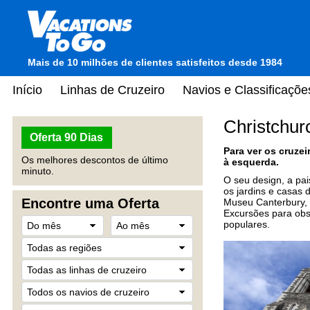
Mais de 10 milhões de clientes satisfeitos desde 1984
Início
Linhas de Cruzeiro
Navios e Classificaçõe
Christchur
Oferta 90 Dias
Para ver os cruze
Os melhores descontos de último
à esquerda.
minuto.
O seu design, a pa
os jardins e casas 
Encontre uma Oferta
Museu Canterbury, e
Excursões para obs
populares.