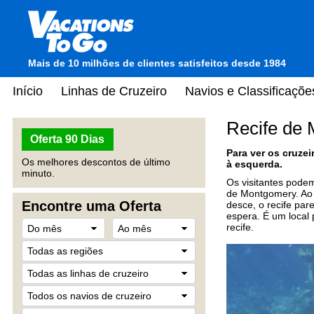
Mais de 10 milhões de clientes satisfeitos desde 1984
Início
Linhas de Cruzeiro
Navios e Classificaçõe
Recife de 
Oferta 90 Dias
Para ver os cruze
Os melhores descontos de último
à esquerda.
minuto.
Os visitantes pode
de Montgomery. Ao 
Encontre uma Oferta
desce, o recife par
espera. É um local 
recife.