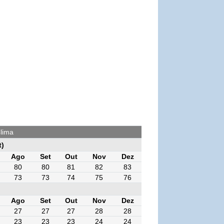
Clima
t)
Ago
Set
Out
Nov
Dez
80
80
81
82
83
73
73
74
75
76
Ago
Set
Out
Nov
Dez
27
27
27
28
28
23
23
23
24
24