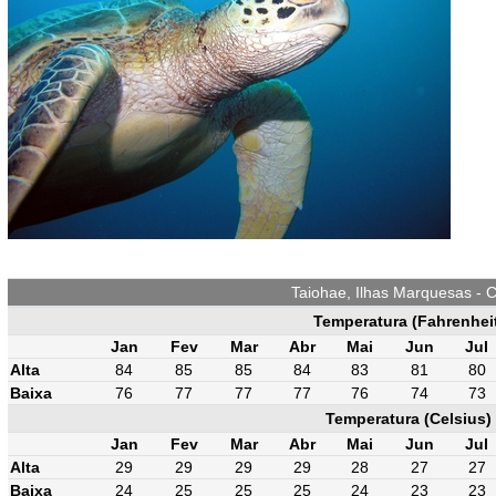
Taiohae, Ilhas Marquesas - 
Temperatura (Fahrenhei
Jan
Fev
Mar
Abr
Mai
Jun
Jul
Alta
84
85
85
84
83
81
80
Baixa
76
77
77
77
76
74
73
Temperatura (Celsius)
Jan
Fev
Mar
Abr
Mai
Jun
Jul
Alta
29
29
29
29
28
27
27
Baixa
24
25
25
25
24
23
23