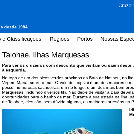
Cruzeir
tos desde 1984
 e Classificações
Regiões
Portos
Nossas Espec
Taiohae, Ilhas Marquesas
Para ver os cruzeiros com desconto que visitam ou saem deste 
à esquerda.
No topo de um dos picos verdes próximos da Baía de Hatiheu, no litora
Virgem Maria, sobre o mar. O Vale de Taipivai é um dos maiores e ma
possui numerosas cachoeiras, um rio longo, e um dos mais bem pre
Marquesas, incluíndo diversos tiki. Não deixe de visitar a Baía de An
oportunidades para o banho de mar. Durante a sua estada na ilha, nã
de Taiohae; eles são, sem dúvida alguma, os melhores artesãos na P
Id
M