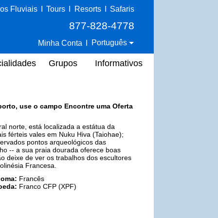
os Fluviais
I
Tours
I
Resorts
I
Safaris
877-828-4778
Português
Minha Conta
I
ialidades
Grupos
Informativos
porto, use o campo Encontre uma Oferta
l norte, está localizada a estátua da
is férteis vales em Nuku Hiva (Taiohae);
servados pontos arqueológicos das
aho -- a sua praia dourada oferece boas
o deixe de ver os trabalhos dos escultores
olinésia Francesa.
ioma:
Francês
oeda:
Franco CFP (XPF)