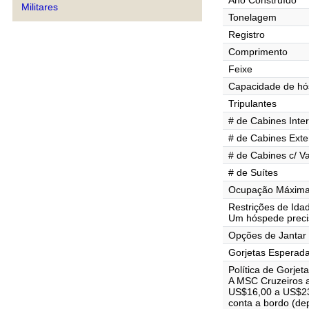
Ano Construído
Militares
Tonelagem
Registro
Comprimento
Feixe
Capacidade de h
Tripulantes
# de Cabines Inte
# de Cabines Exte
# de Cabines c/ V
# de Suítes
Ocupação Máxima 
Restrições de Ida
Um hóspede precis
Opções de Jantar
Gorjetas Esperad
Política de Gorjet
A MSC Cruzeiros 
US$16,00 a US$23,
conta a bordo (de