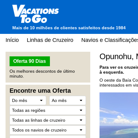
Mais de 10 milhões de clientes satisfeitos desde 1984
Início
Linhas de Cruzeiro
Navios e Classificaçõe
Opunohu, M
Oferta 90 Dias
Para ver os cruze
Os melhores descontos de último
à esquerda.
minuto.
O oeste da Baía Co
interessados em vis
Encontre uma Oferta