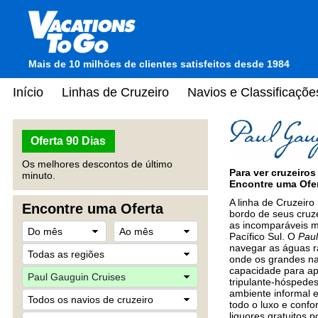
Mais de 10 milhões de clientes satisfeitos desde 1984
Início
Linhas de Cruzeiro
Navios e Classificaçõe
Oferta 90 Dias
Os melhores descontos de último
Para ver cruzeiro
minuto.
Encontre uma Ofer
A linha de Cruzeiro
Encontre uma Oferta
bordo de seus cruze
as incomparáveis ma
Pacífico Sul. O
Pau
navegar as águas ra
onde os grandes n
capacidade para a
tripulante-hóspedes
ambiente informal 
todo o luxo e conf
liquores gratuitos 