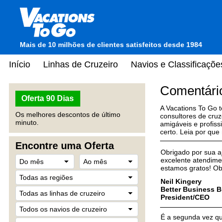
Mais de 10 milhões de clientes satisfeitos desde 1984
Início
Linhas de Cruzeiro
Navios e Classificaçõe
Comentário
Oferta 90 Dias
A Vacations To Go t
Os melhores descontos de último
consultores de cru
minuto.
amigáveis e profiss
certo. Leia por que
Encontre uma Oferta
Obrigado por sua a
excelente atendime
estamos gratos! Ob
Neil Kingery
Better Business 
President/CEO
É a segunda vez qu