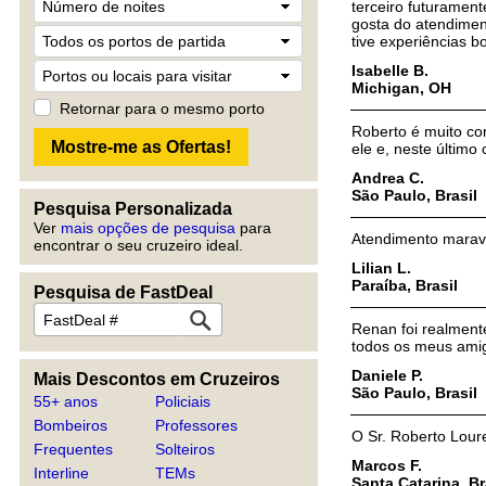
terceiro futurament
gosta do atendiment
tive experiências b
Isabelle B.
Michigan, OH
Retornar para o mesmo porto
Roberto é muito cor
ele e, neste último 
Andrea C.
São Paulo, Brasil
Pesquisa Personalizada
Ver
mais opções de pesquisa
para
Atendimento maravil
encontrar o seu cruzeiro ideal.
Lilian L.
Paraíba, Brasil
Pesquisa de FastDeal
Renan foi realmente
todos os meus amig
Daniele P.
Mais Descontos em Cruzeiros
São Paulo, Brasil
55+ anos
Policiais
Bombeiros
Professores
O Sr. Roberto Loure
Frequentes
Solteiros
Marcos F.
Interline
TEMs
Santa Catarina, Br