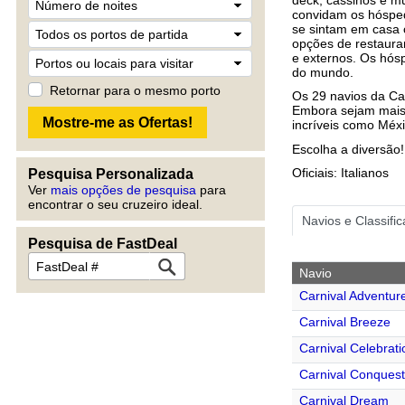
convidam os hóspe
se sintam em casa c
opções de restaura
e externos. Os hós
do mundo.
Retornar para o mesmo porto
Os 29 navios da Ca
Embora sejam mais 
incríveis como Méx
Escolha a diversão!
Oficiais: Italianos
Pesquisa Personalizada
Ver
mais opções de pesquisa
para
encontrar o seu cruzeiro ideal.
Navios e Classifi
Pesquisa de FastDeal
Navio
Carnival Adventur
Carnival Breeze
Carnival Celebrati
Carnival Conquest
Carnival Dream