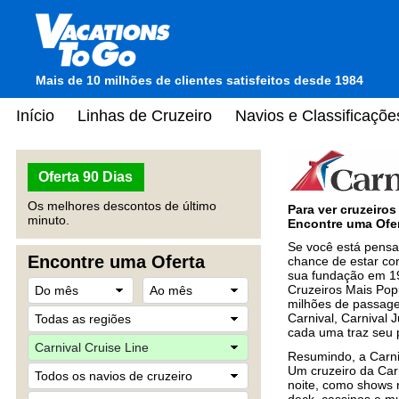
Mais de 10 milhões de clientes satisfeitos desde 1984
Início
Linhas de Cruzeiro
Navios e Classificaçõe
Oferta 90 Dias
Os melhores descontos de último
Para ver cruzeiro
minuto.
Encontre uma Ofer
Se você está pensa
Encontre uma Oferta
chance de estar co
sua fundação em 19
Cruzeiros Mais Pop
milhões de passage
Carnival, Carnival J
cada uma traz seu p
Resumindo, a Carniv
Um cruzeiro da Carn
noite, como shows 
deck, cassinos e mu