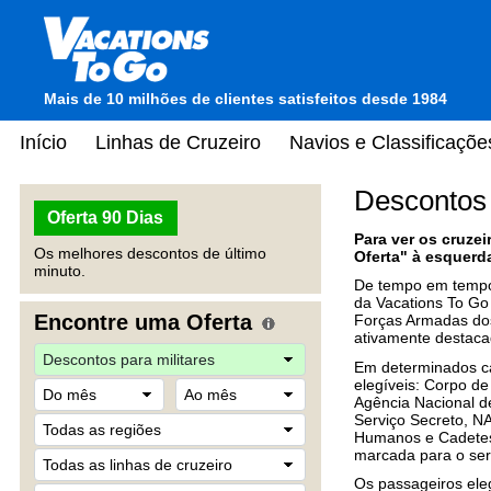
Mais de 10 milhões de clientes satisfeitos desde 1984
Início
Linhas de Cruzeiro
Navios e Classificaçõe
Descontos 
Oferta 90 Dias
Para ver os cruze
Os melhores descontos de último
Oferta"
à esquerd
minuto.
De tempo em tempo,
da Vacations To G
Encontre uma Oferta
Forças Armadas dos
ativamente destaca
Em determinados c
elegíveis: Corpo de
Agência Nacional d
Serviço Secreto, 
Humanos e Cadetes
marcada para o serv
Os passageiros ele