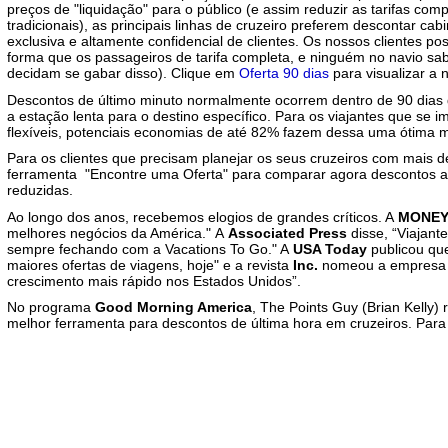
preços de "liquidação" para o público (e assim reduzir as tarifas co
tradicionais), as principais linhas de cruzeiro preferem descontar cab
exclusiva e altamente confidencial de clientes. Os nossos clientes
forma que os passageiros de tarifa completa, e ninguém no navio s
decidam se gabar disso). Clique em
Oferta 90 dias
para visualizar a 
Descontos de último minuto normalmente ocorrem dentro de 90 dias 
a estação lenta para o destino específico. Para os viajantes que se
flexíveis, potenciais economias de até 82% fazem dessa uma ótima m
Para os clientes que precisam planejar os seus cruzeiros com mais de
ferramenta "Encontre uma Oferta" para comparar agora descontos an
reduzidas.
Ao longo dos anos, recebemos elogios de grandes críticos. A
MONE
melhores negócios da América." A
Associated Press
disse, “Viajant
sempre fechando com a Vacations To Go." A
USA Today
publicou qu
maiores ofertas de viagens, hoje" e a revista
Inc.
nomeou a empresa 
crescimento mais rápido nos Estados Unidos”.
No programa
Good Morning America
, The Points Guy (Brian Kelly
melhor ferramenta para descontos de última hora em cruzeiros. Para 