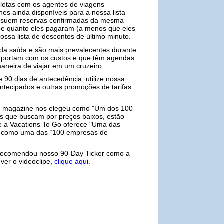
mpletas com os agentes de viagens
ines ainda disponíveis para a nossa lista
 possuem reservas confirmadas da mesma
abe quanto eles pagaram (a menos que eles
nossa lista de descontos de último minuto.
da saída e são mais prevalecentes durante
 importam com os custos e que têm agendas
aneira de viajar em um cruzeiro.
 90 dias de antecedência, utilize nossa
tecipados e outras promoções de tarifas
Y
magazine nos elegeu como "Um dos 100
es que buscam por preços baixos, estão
e a Vacations To Go oferece "Uma das
como uma das “100 empresas de
) recomendou nosso 90-Day Ticker como a
ver o videoclipe,
clique aqui
.