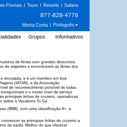
os Fluviais
I
Tours
I
Resorts
I
Safaris
877-828-4778
Português
Minha Conta
I
ialidades
Grupos
Informativos
ruzeiros de férias com grandes descontos.
s de viajantes a encontrarem as férias dos
a e vinculada, e é um membro em boa
iagens (IATAN), e da Associação
 nível de reconhecimento possível de todas
 excepcionais e o nosso nível de serviço
as principais linhas de cruzeiro, operadoras
zer sobre a Vacations To Go.
au (BBB), com uma classificação A+, a
onvencer as principais linhas de cruzeiro a
ximo da saída. Melhor do que oferecer