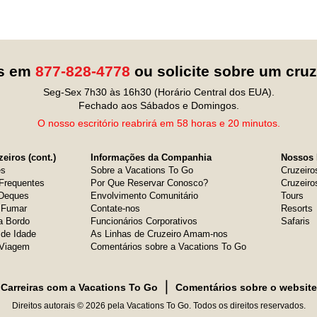
os em
877-828-4778
ou solicite sobre um cru
Seg-Sex 7h30 às 16h30 (Horário Central dos EUA).
Fechado aos Sábados e Domingos.
O nosso escritório reabrirá em 58 horas e 20 minutos.
eiros (cont.)
Informações da Companhia
Nossos 
es
Sobre a Vacations To Go
Cruzeiro
Frequentes
Por Que Reservar Conosco?
Cruzeiro
 Deques
Envolvimento Comunitário
Tours
e Fumar
Contate-nos
Resorts
a Bordo
Funcionários Corporativos
Safaris
 de Idade
As Linhas de Cruzeiro Amam-nos
 Viagem
Comentários sobre a Vacations To Go
❘
Carreiras com a Vacations To Go
Comentários sobre o website
Direitos autorais © 2026 pela Vacations To Go. Todos os direitos reservados.