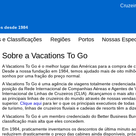
Cruzeir
tos desde 1984
 e Classificações
Regiões
Portos
Nossas Espec
Sobre a Vacations To Go
A Vacations To Go é o melhor lugar das Américas para a compra de c
Desde a nossa fundação em 1984, temos ajudado mais de oito milhõe
sonhos por uma fração do preço normal.
A Vacations To Go é uma agência de viagens totalmente credenciad
posição da Rede Internacional de Companhias Aéreas e Agentes de V
Internacional de Linhas de Cruzeiros (CLIA). Alcançamos o mais alto
as principais linhas de cruzeiros do mundo através de nossas vendas
superior.
Clique aqui
para ler o que os principais executivos de todas 
de turismo, linhas de cruzeiros fluviais e cadeias de resorts têm a di
A Vacations To Go é um membro credenciado do Better Business Bure
classificação mais alta que eles concedem.
Em 1984, praticamente inventamos os descontos de última minuto ao c
reduzirem drasticamente o preço das cabines ainda disponíveis, pró