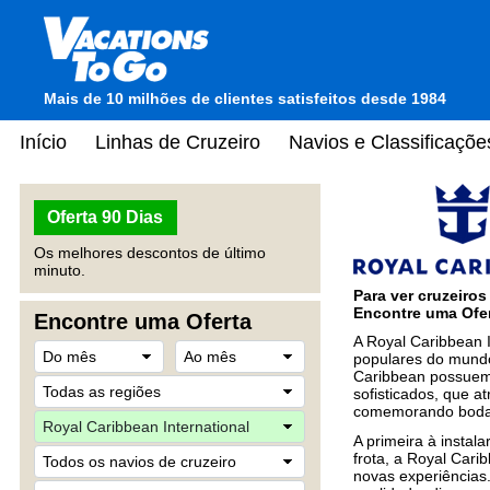
Mais de 10 milhões de clientes satisfeitos desde 1984
Início
Linhas de Cruzeiro
Navios e Classificaçõe
Oferta 90 Dias
Os melhores descontos de último
minuto.
Para ver cruzeiro
Encontre uma Ofer
Encontre uma Oferta
A Royal Caribbean I
populares do mundo
Caribbean possuem 
sofisticados, que a
comemorando bodas 
A primeira à insta
frota, a Royal Cari
novas experiências.