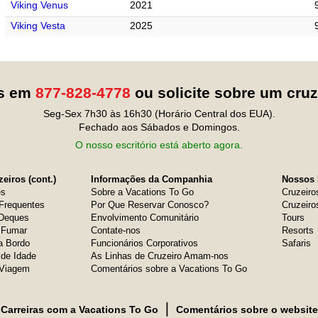
Viking Venus
2021
Viking Vesta
2025
os em
877-828-4778
ou solicite sobre um cru
Seg-Sex 7h30 às 16h30 (Horário Central dos EUA).
Fechado aos Sábados e Domingos.
O nosso escritório está aberto agora.
eiros (cont.)
Informações da Companhia
Nossos 
es
Sobre a Vacations To Go
Cruzeiro
Frequentes
Por Que Reservar Conosco?
Cruzeiro
 Deques
Envolvimento Comunitário
Tours
e Fumar
Contate-nos
Resorts
a Bordo
Funcionários Corporativos
Safaris
 de Idade
As Linhas de Cruzeiro Amam-nos
 Viagem
Comentários sobre a Vacations To Go
❘
Carreiras com a Vacations To Go
Comentários sobre o website