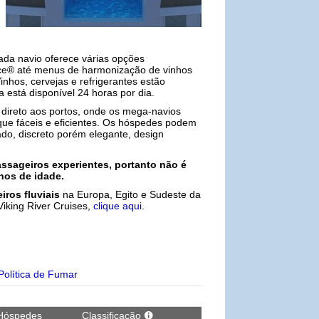
Cada navio oferece várias opções
rrace® até menus de harmonização de vinhos
inhos, cervejas e refrigerantes estão
a está disponível 24 horas por dia.
 direto aos portos, onde os mega-navios
e fáceis e eficientes. Os hóspedes podem
ado, discreto porém elegante, design
assageiros experientes, portanto não é
nos de idade.
iros fluviais
na Europa, Egito e Sudeste da
Viking River Cruises,
clique aqui
.
Política de Fumar
Hóspedes
Classificação