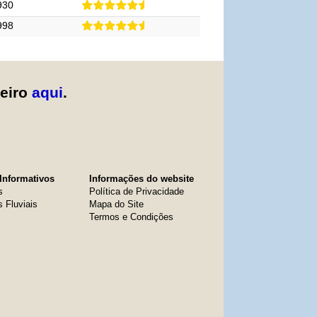
930
998
zeiro
aqui
.
Informativos
Informações do website
s
Política de Privacidade
s Fluviais
Mapa do Site
Termos e Condições