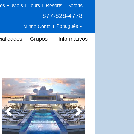
os Fluviais
I
Tours
I
Resorts
I
Safaris
877-828-4778
Português
Minha Conta
I
ialidades
Grupos
Informativos
Previous
Next