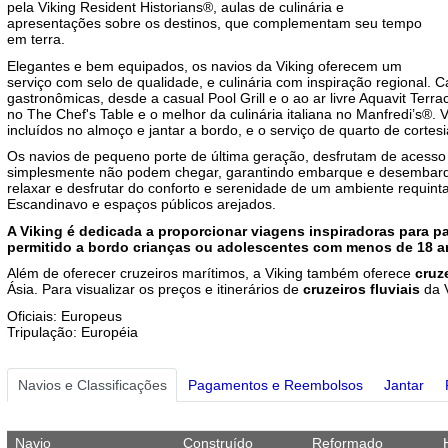
pela Viking Resident Historians®, aulas de culinária e
apresentações sobre os destinos, que complementam seu tempo
em terra.
Elegantes e bem equipados, os navios da Viking oferecem um
serviço com selo de qualidade, e culinária com inspiração regional. 
gastronômicas, desde a casual Pool Grill e o ao ar livre Aquavit Te
no The Chef's Table e o melhor da culinária italiana no Manfredi’s®. V
incluídos no almoço e jantar a bordo, e o serviço de quarto de cortesi
Os navios de pequeno porte de última geração, desfrutam de acesso
simplesmente não podem chegar, garantindo embarque e desembarqu
relaxar e desfrutar do conforto e serenidade de um ambiente requint
Escandinavo e espaços públicos arejados.
A Viking é dedicada a proporcionar viagens inspiradoras para p
permitido a bordo crianças ou adolescentes com menos de 18 a
Além de oferecer cruzeiros marítimos, a Viking também oferece
cruze
Ásia. Para visualizar os preços e itinerários de
cruzeiros fluviais
da 
Oficiais: Europeus
Tripulação: Européia
Navios e Classificações
Pagamentos e Reembolsos
Jantar
Navio
Construído
Reformado