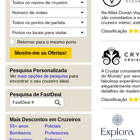
Na Atlas Ocean Vo
são convidados a e
cruzeiro íntimo, esti
Classificação
Retornar para o mesmo porto
Pesquisa Personalizada
A Crystal consiste
Ver
mais opções de pesquisa
para
do Mundo" por serv
encontrar o seu cruzeiro ideal.
fabulosa experiênc
elegantemente nom
detalhes de madeira
Pesquisa de FastDeal
Classificação
Mais Descontos em Cruzeiros
55+ anos
Policiais
Bombeiros
Professores
Frequentes
Solteiros