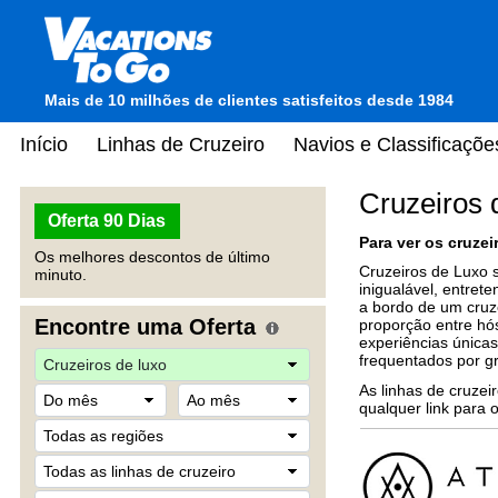
Mais de 10 milhões de clientes satisfeitos desde 1984
Início
Linhas de Cruzeiro
Navios e Classificaçõe
Cruzeiros 
Oferta 90 Dias
Para ver os cruze
Os melhores descontos de último
Cruzeiros de Luxo s
minuto.
inigualável, entret
a bordo de um cruz
Encontre uma Oferta
proporção entre hó
experiências únicas
frequentados por g
As linhas de cruze
qualquer link para 