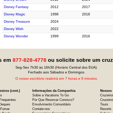
Disney Fantasy
2012
2017
Disney Magic
1998
2018
Disney Treasure
2024
Disney Wish
2022
Disney Wonder
1999
2016
os em
877-828-4778
ou solicite sobre um cru
Seg-Sex 7h30 às 16h30 (Horário Central dos EUA).
Fechado aos Sábados e Domingos.
O nosso escritório reabrirá em 7 horas e 9 minutos.
eiros (cont.)
Informações da Companhia
Nossos 
es
Sobre a Vacations To Go
Cruzeiro
Frequentes
Por Que Reservar Conosco?
Cruzeiro
 Deques
Envolvimento Comunitário
Tours
e Fumar
Contate-nos
Resorts