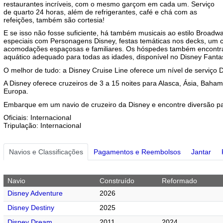
restaurantes incríveis, com o mesmo garçom em cada um. Serviço
de quarto 24 horas, além de refrigerantes, café e chá com as
refeições, também são cortesia!
E se isso não fosse suficiente, há também musicais ao estilo Broadw
especiais com Personagens Disney, festas temáticas nos decks, um ce
acomodações espaçosas e familiares. Os hóspedes também encont
aquático adequado para todas as idades, disponível no Disney Fanta
O melhor de tudo: a Disney Cruise Line oferece um nível de serviço
A Disney oferece cruzeiros de 3 a 15 noites para Alasca, Ásia, Baha
Europa.
Embarque em um navio de cruzeiro da Disney e encontre diversão par
Oficiais: Internacional
Tripulação: Internacional
Navios e Classificações
Pagamentos e Reembolsos
Jantar
Navio
Construído
Reformado
Disney Adventure
2026
Disney Destiny
2025
Disney Dream
2011
2024