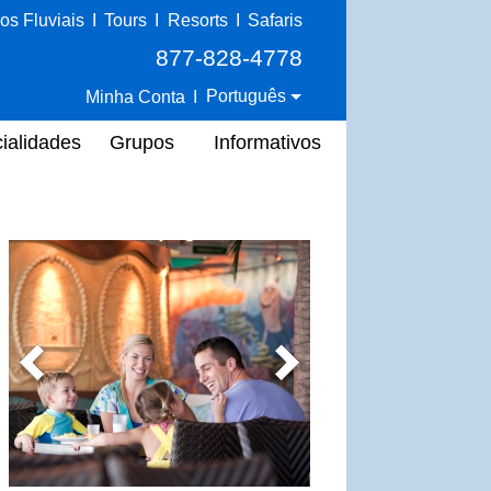
os Fluviais
I
Tours
I
Resorts
I
Safaris
877-828-4778
Português
Minha Conta
I
ialidades
Grupos
Informativos
Previous
Next