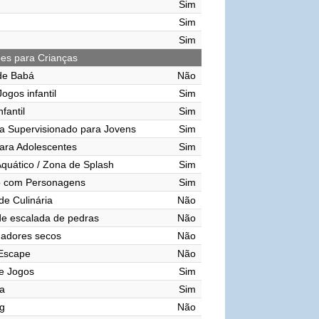
Sim
Sim
Sim
ões para Crianças
de Babá
Não
ogos infantil
Sim
nfantil
Sim
a Supervisionado para Jovens
Sim
ara Adolescentes
Sim
quático / Zona de Splash
Sim
o com Personagens
Sim
de Culinária
Não
e escalada de pedras
Não
gadores secos
Não
 Escape
Não
e Jogos
Sim
a
Sim
g
Não