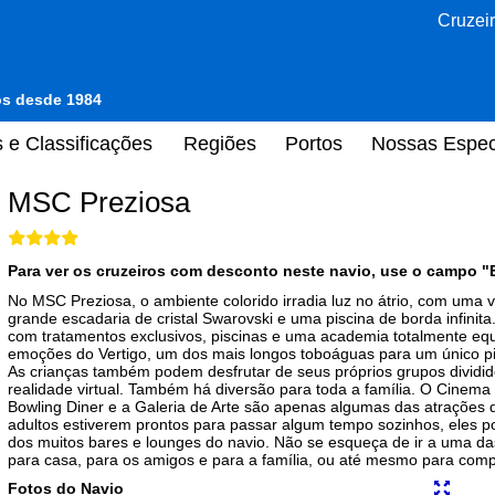
Cruzeir
tos desde 1984
 e Classificações
Regiões
Portos
Nossas Espec
MSC Preziosa
Para ver os cruzeiros com desconto neste navio, use o campo "
No MSC Preziosa, o ambiente colorido irradia luz no átrio, com uma
grande escadaria de cristal Swarovski e uma piscina de borda infinit
com tratamentos exclusivos, piscinas e uma academia totalmente equi
emoções do Vertigo, um dos mais longos toboáguas para um único pi
As crianças também podem desfrutar de seus próprios grupos dividid
realidade virtual. Também há diversão para toda a família. O Cinema 4
Bowling Diner e a Galeria de Arte são apenas algumas das atrações
adultos estiverem prontos para passar algum tempo sozinhos, eles p
dos muitos bares e lounges do navio. Não se esqueça de ir a uma das
para casa, para os amigos e para a família, ou até mesmo para com
Fotos do Navio