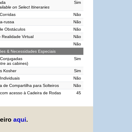
vada
Sim
ilable on Select Itineraries
 Corridas
Não
a-russa
Não
de Obstáculos
Não
 Realidade Virtual
Não
Não
ções & Necessidades Especiais
 Conjugadas
Sim
ntre as cabines)
s Kosher
Sim
Individuais
Não
 de Compartilha para Solteiros
Não
 com acesso à Cadeira de Rodas
45
zeiro
aqui
.