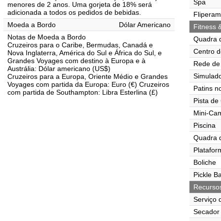
Spa
menores de 2 anos. Uma gorjeta de 18% será
adicionada a todos os pedidos de bebidas.
Flipera
Moeda a Bordo
Dólar Americano
Fitness 
Notas de Moeda a Bordo
Quadra 
Cruzeiros para o Caribe, Bermudas, Canadá e
Centro d
Nova Inglaterra, América do Sul e África do Sul, e
Grandes Voyages com destino à Europa e à
Rede de 
Austrália: Dólar americano (US$)
Simulado
Cruzeiros para a Europa, Oriente Médio e Grandes
Voyages com partida da Europa: Euro (€) Cruzeiros
Patins n
com partida de Southampton: Libra Esterlina (£)
Pista de
Mini-Ca
Piscina
Quadra 
Platafor
Boliche
Pickle Ba
Recurso
Serviço 
Secador 