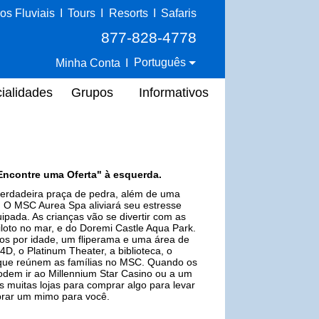
os Fluviais
I
Tours
I
Resorts
I
Safaris
877-828-4778
Português
Minha Conta
I
ialidades
Grupos
Informativos
Encontre uma Oferta" à esquerda.
 verdadeira praça de pedra, além de uma
a. O MSC Aurea Spa aliviará seu estresse
pada. As crianças vão se divertir com as
loto no mar, e do Doremi Castle Aqua Park.
os por idade, um fliperama e uma área de
D, o Platinum Theater, a biblioteca, o
 que reúnem as famílias no MSC. Quando os
odem ir ao Millennium Star Casino ou a um
 muitas lojas para comprar algo para levar
prar um mimo para você.