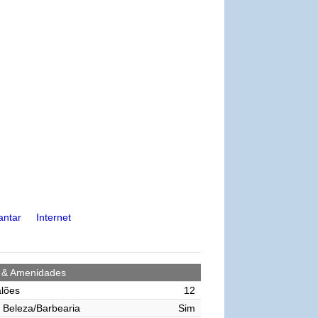
antar
Internet
s & Amenidades
lões
12
 Beleza/Barbearia
Sim