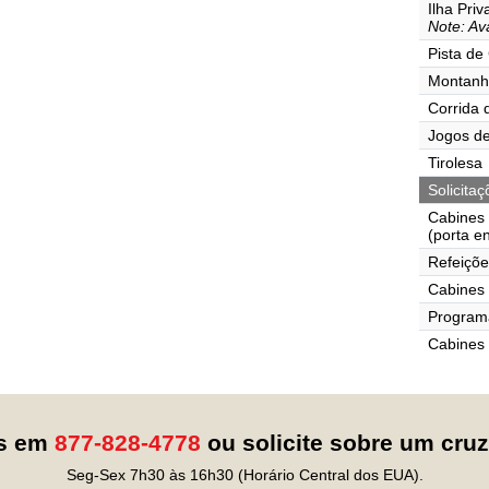
Ilha Pri
Note: Ava
Pista de
Montanh
Corrida 
Jogos de
Tirolesa
Solicita
Cabines
(porta e
Refeiçõe
Cabines 
Programa
Cabines
os em
877-828-4778
ou solicite sobre um cru
Seg-Sex 7h30 às 16h30 (Horário Central dos EUA).