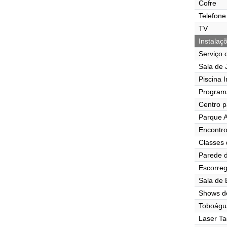
Cofre
Telefone
TV
Instalaç
Serviço 
Sala de J
Piscina I
Program
Centro p
Parque A
Encontr
Classes 
Parede d
Escorre
Sala de
Shows d
Toboágu
Laser Ta