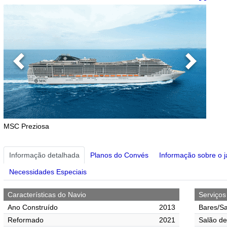
Previous
Next
MSC Preziosa
Informação detalhada
Planos do Convés
Informação sobre o j
Necessidades Especiais
Características do Navio
Serviço
Ano Construído
2013
Bares/Sa
Reformado
2021
Salão de