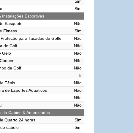
Sim
ma
Sim
& Instalações Esportivas
de Basquete
Não
e Fitness
Sim
Proteção para Tacadas de Golfe
Não
r de Golf
Não
o Gelo
Não
 Cooper
Não
mpo de Golf
Não
5
de Tênis
Não
ma de Esportes Aquáticos
Não
Não
ll
Não
s da Cabine & Amenidades
de Quarto 24 horas
Sim
de cabelo
Sim