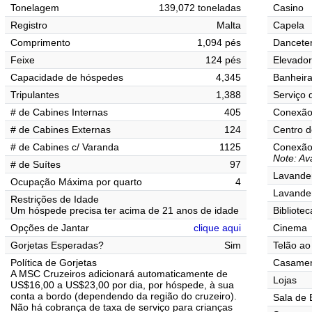
Tonelagem
139,072 toneladas
Casino
Registro
Malta
Capela
Comprimento
1,094 pés
Danceter
Feixe
124 pés
Elevado
Capacidade de hóspedes
4,345
Banheir
Tripulantes
1,388
Serviço 
# de Cabines Internas
405
Conexão 
# de Cabines Externas
124
Centro d
# de Cabines c/ Varanda
1125
Conexão 
Note: Ava
# de Suítes
97
Lavander
Ocupação Máxima por quarto
4
Lavande
Restrições de Idade
Um hóspede precisa ter acima de 21 anos de idade
Bibliotec
Opções de Jantar
clique aqui
Cinema
Gorjetas Esperadas?
Sim
Telão ao 
Política de Gorjetas
Casamen
A MSC Cruzeiros adicionará automaticamente de
Lojas
US$16,00 a US$23,00 por dia, por hóspede, à sua
conta a bordo (dependendo da região do cruzeiro).
Sala de 
Não há cobrança de taxa de serviço para crianças