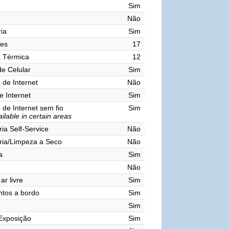
Sim
Não
ia
Sim
res
17
a Térmica
12
de Celular
Sim
de Internet
Não
e Internet
Sim
de Internet sem fio
Sim
ilable in certain areas
ia Self-Service
Não
ria/Limpeza a Seco
Não
a
Sim
Não
ar livre
Sim
tos a bordo
Sim
Sim
Exposição
Sim