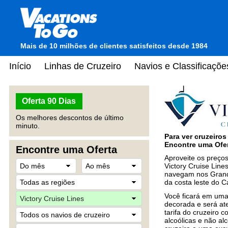
Mais de 10 milhões de clientes satisfeitos desde 1984
Início
Linhas de Cruzeiro
Navios e Classificaçõe
Oferta 90 Dias
Os melhores descontos de último
minuto.
Para ver cruzeiro
Encontre uma Ofer
Encontre uma Oferta
Aproveite os preços
Victory Cruise Line
navegam nos Grand
da costa leste do 
Você ficará em uma
decorada e será at
tarifa do cruzeiro 
alcoólicas e não alc