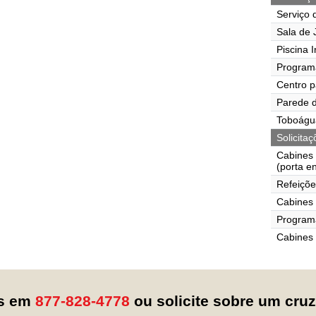
Serviço 
Sala de J
Piscina I
Program
Centro p
Parede d
Toboágu
Solicita
Cabines
(porta e
Refeiçõe
Cabines 
Programa
Cabines
os em
877-828-4778
ou solicite sobre um cru