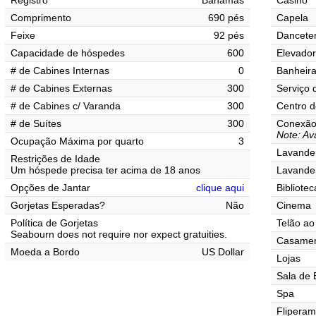
Registro
Bahamas
Casino
Comprimento
690 pés
Capela
Feixe
92 pés
Danceter
Capacidade de hóspedes
600
Elevado
# de Cabines Internas
0
Banheir
# de Cabines Externas
300
Serviço 
# de Cabines c/ Varanda
300
Centro d
# de Suítes
300
Conexão 
Note: Av
Ocupação Máxima por quarto
3
Lavander
Restrições de Idade
Um hóspede precisa ter acima de 18 anos
Lavande
Opções de Jantar
clique aqui
Bibliotec
Gorjetas Esperadas?
Não
Cinema
Política de Gorjetas
Telão ao 
Seabourn does not require nor expect gratuities.
Casamen
Moeda a Bordo
US Dollar
Lojas
Sala de 
Spa
Flipera