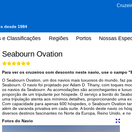
Cruzeir
tos desde 1984
 e Classificações
Regiões
Portos
Nossas Espec
Seabourn Ovation
Para ver os cruzeiros com desconto neste navio, use o campo "
O Seabourn Ovation, um dos navios mais luxuosos do mundo, faz par
Seabourn. O navio foi projetado por Adam D. Tihany, com toques mo
os navios da Seabourn. As acomodações são aconchegantes e luxuo
proporção de um tripulante por hóspede. O serviço a bordo do Seab
uma tripulação atenta aos mínimos detalhes, proporcionando uma ex
Com capacidade para apenas 600 hóspedes, o Seabourn Ovation tam
além de varanda privativa em cada suíte. A bordo deste navio os hós
diversos destinos fascinantes no Norte da Europa, Reino Unido, e no
Fotos do Navio