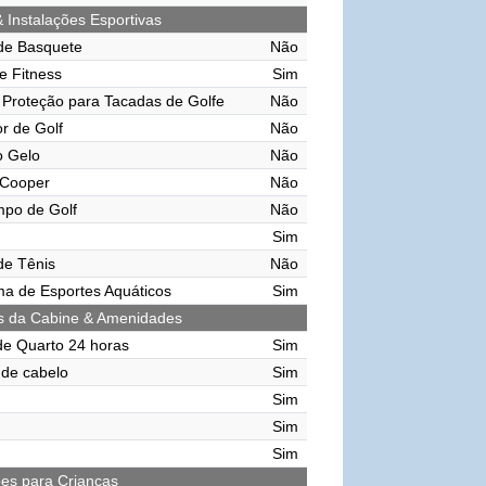
& Instalações Esportivas
de Basquete
Não
e Fitness
Sim
Proteção para Tacadas de Golfe
Não
r de Golf
Não
o Gelo
Não
 Cooper
Não
mpo de Golf
Não
Sim
de Tênis
Não
ma de Esportes Aquáticos
Sim
s da Cabine & Amenidades
de Quarto 24 horas
Sim
de cabelo
Sim
Sim
Sim
Sim
ões para Crianças