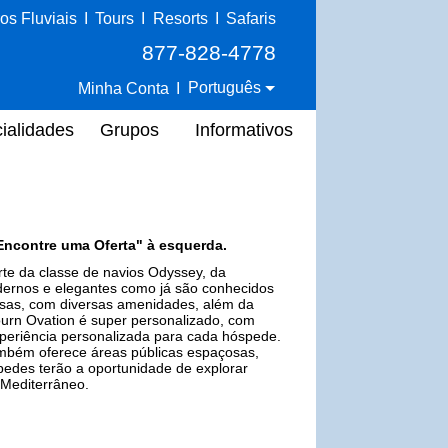
os Fluviais
I
Tours
I
Resorts
I
Safaris
877-828-4778
Português
Minha Conta
I
ialidades
Grupos
Informativos
Encontre uma Oferta" à esquerda.
te da classe de navios Odyssey, da
dernos e elegantes como já são conhecidos
sas, com diversas amenidades, além da
ourn Ovation é super personalizado, com
periência personalizada para cada hóspede.
bém oferece áreas públicas espaçosas,
pedes terão a oportunidade de explorar
 Mediterrâneo.