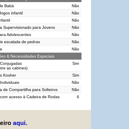
de Babá
Não
ogos infantil
Não
nfantil
Não
a Supervisionado para Jovens
Não
ara Adolescentes
Não
e escalada de pedras
Não
a
Não
ções & Necessidades Especiais
 Conjugadas
Sim
ntre as cabines)
s Kosher
Sim
Individuais
Não
 de Compartilha para Solteiros
Não
 com acesso à Cadeira de Rodas
6
zeiro
aqui
.