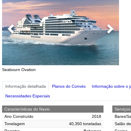
Previous
Next
Seabourn Ovation
Informação detalhada
Planos do Convés
Informação sobre o j
Necessidades Especiais
Características do Navio
Serviço
Ano Construído
2018
Bares/Sa
Tonelagem
40,350 toneladas
Salão de