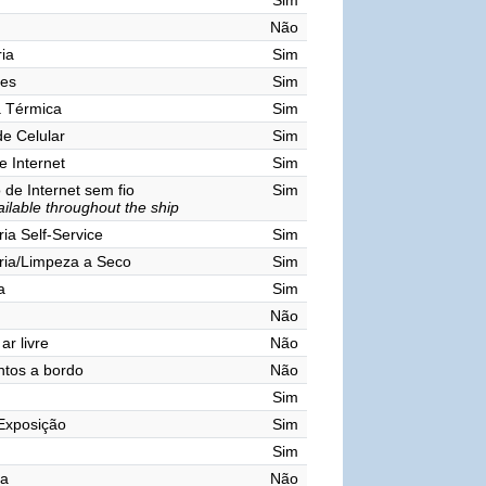
Sim
Não
ia
Sim
res
Sim
a Térmica
Sim
de Celular
Sim
e Internet
Sim
de Internet sem fio
Sim
ailable throughout the ship
ia Self-Service
Sim
ria/Limpeza a Seco
Sim
a
Sim
Não
ar livre
Não
tos a bordo
Não
Sim
Exposição
Sim
Sim
ma
Não