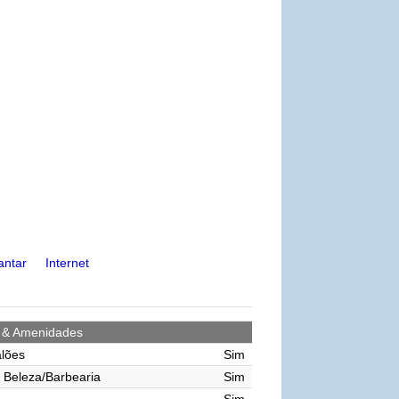
antar
Internet
s & Amenidades
lões
Sim
 Beleza/Barbearia
Sim