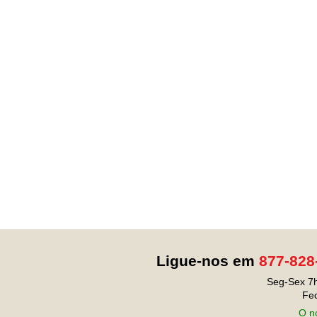
Ligue-nos em
877-828
Seg-Sex 7h
Fe
O no