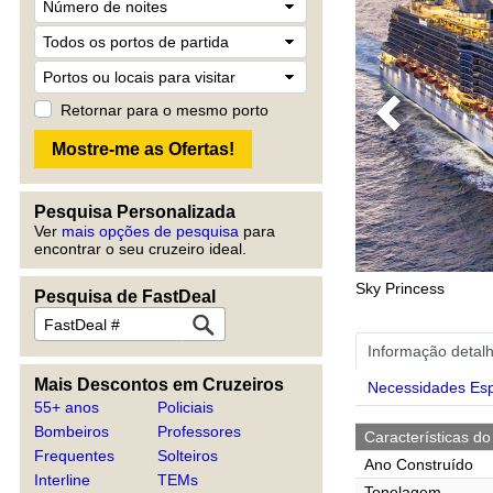
Retornar para o mesmo porto
Previous
Pesquisa Personalizada
Ver
mais opções de pesquisa
para
encontrar o seu cruzeiro ideal.
Sky Princess
Pesquisa de FastDeal
Informação detal
Mais Descontos em Cruzeiros
Necessidades Esp
55+ anos
Policiais
Bombeiros
Professores
Características do
Frequentes
Solteiros
Ano Construído
Interline
TEMs
Tonelagem