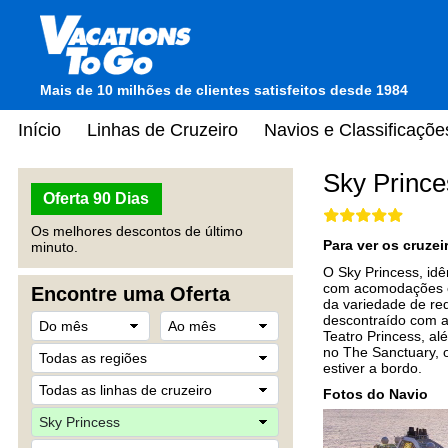
Mais de 10 milhões de clientes satisfeitos desde 1984
Início
Linhas de Cruzeiro
Navios e Classificaçõe
Sky Prince
Oferta 90 Dias
Os melhores descontos de último
Para ver os cruze
minuto.
O Sky Princess, id
com acomodações el
Encontre uma Oferta
da variedade de req
descontraído com am
Teatro Princess, al
no The Sanctuary, 
estiver a bordo.
Fotos do Navio