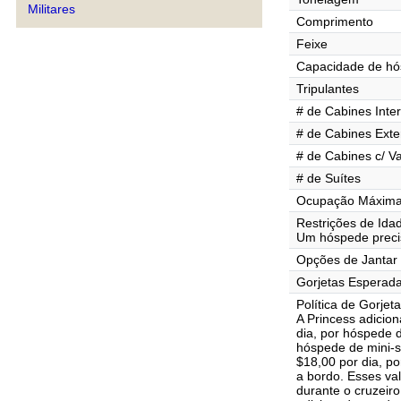
Militares
Comprimento
Feixe
Capacidade de h
Tripulantes
# de Cabines Inte
# de Cabines Exte
# de Cabines c/ V
# de Suítes
Ocupação Máxima 
Restrições de Ida
Um hóspede precis
Opções de Jantar
Gorjetas Esperad
Política de Gorjet
A Princess adicio
dia, por hóspede d
hóspede de mini-su
$18,00 por dia, p
a bordo. Esses va
durante o cruzeir