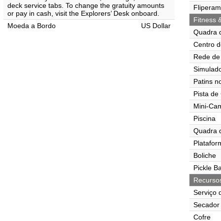
deck service tabs. To change the gratuity amounts
Flipera
or pay in cash, visit the Explorers’ Desk onboard.
Fitness 
Moeda a Bordo
US Dollar
Quadra 
Centro d
Rede de 
Simulado
Patins n
Pista de
Mini-Ca
Piscina
Quadra 
Platafor
Boliche
Pickle Ba
Recurso
Serviço 
Secador 
Cofre