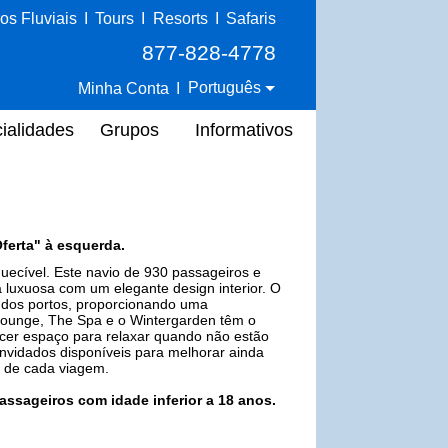
os Fluviais
I
Tours
I
Resorts
I
Safaris
877-828-4778
Português
Minha Conta
I
ialidades
Grupos
Informativos
ferta" à esquerda.
ecível. Este navio de 930 passageiros e
luxuosa com um elegante design interior. O
ia dos portos, proporcionando uma
 Lounge, The Spa e o Wintergarden têm o
ecer espaço para relaxar quando não estão
nvidados disponíveis para melhorar ainda
o de cada viagem.
assageiros com idade inferior a 18 anos.