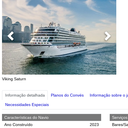
Previous
Next
Viking Saturn
Informação detalhada
Planos do Convés
Informação sobre o j
Necessidades Especiais
Características do Navio
Serviço
Ano Construído
2023
Bares/Sa