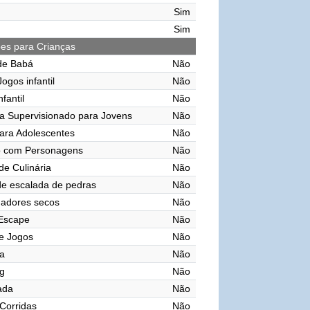
Sim
Sim
ões para Crianças
de Babá
Não
ogos infantil
Não
nfantil
Não
a Supervisionado para Jovens
Não
ara Adolescentes
Não
o com Personagens
Não
de Culinária
Não
e escalada de pedras
Não
gadores secos
Não
 Escape
Não
e Jogos
Não
a
Não
g
Não
vada
Não
 Corridas
Não