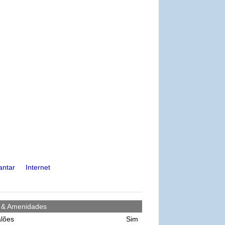
antar
Internet
s & Amenidades
lões
Sim