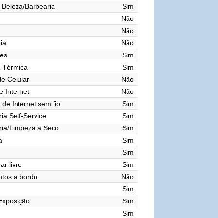
 Beleza/Barbearia
Sim
Não
Não
ia
Não
res
Sim
a Térmica
Sim
de Celular
Não
e Internet
Não
de Internet sem fio
Sim
ia Self-Service
Sim
ria/Limpeza a Seco
Sim
a
Sim
Sim
ar livre
Sim
tos a bordo
Não
Sim
Exposição
Sim
Sim