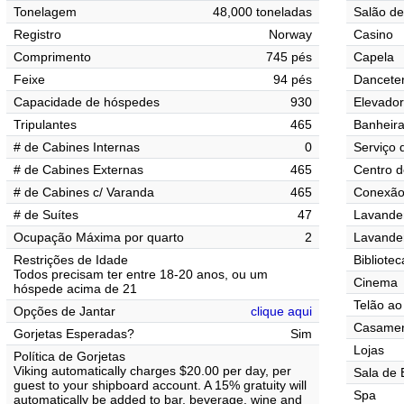
Tonelagem
48,000 toneladas
Salão de
Registro
Norway
Casino
Comprimento
745 pés
Capela
Feixe
94 pés
Danceter
Capacidade de hóspedes
930
Elevado
Tripulantes
465
Banheir
# de Cabines Internas
0
Serviço 
# de Cabines Externas
465
Centro d
# de Cabines c/ Varanda
465
Conexão 
# de Suítes
47
Lavander
Ocupação Máxima por quarto
2
Lavande
Restrições de Idade
Bibliotec
Todos precisam ter entre 18-20 anos, ou um
Cinema
hóspede acima de 21
Telão ao 
Opções de Jantar
clique aqui
Casamen
Gorjetas Esperadas?
Sim
Lojas
Política de Gorjetas
Viking automatically charges $20.00 per day, per
Sala de 
guest to your shipboard account. A 15% gratuity will
Spa
automatically be added to bar, beverage, wine and