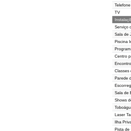
Telefone
TV
Instalaç
Serviço 
Sala de J
Piscina I
Program
Centro p
Encontr
Classes 
Parede d
Escorre
Sala de
Shows d
Toboágu
Laser Ta
Ilha Pri
Pista de