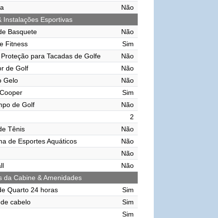
ma
Não
& Instalações Esportivas
de Basquete
Não
e Fitness
Sim
Proteção para Tacadas de Golfe
Não
r de Golf
Não
o Gelo
Não
 Cooper
Sim
mpo de Golf
Não
2
de Tênis
Não
ma de Esportes Aquáticos
Não
Não
ll
Não
s da Cabine & Amenidades
de Quarto 24 horas
Sim
de cabelo
Sim
Sim