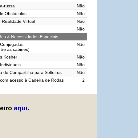
a-russa
Não
de Obstáculos
Não
 Realidade Virtual
Não
Não
ções & Necessidades Especiais
 Conjugadas
Não
ntre as cabines)
s Kosher
Não
Individuais
Não
 de Compartilha para Solteiros
Não
 com acesso à Cadeira de Rodas
2
zeiro
aqui
.