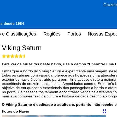
Cruzeir
tos desde 1984
 e Classificações
Regiões
Portos
Nossas Espec
Viking Saturn
Para ver os cruzeiros neste navio, use o campo "Encontre uma O
Embarque a bordo do Viking Saturn e experimente uma viagem inesqu
todas as cabines com varanda, oferece aos hóspedes uma atmosfera 
exterior do navio é construído para permitir o acesso direto à maior
experiência de cruzeiro mais íntima. Amenidades como o Explorer's
objetivo de enriquecer a experiência dos passageiros a bordo e ofer
no porto. Os passageiros também encontrarão vários palestrantes co
mais sua compreensão da cultura e história de cada destino ao long
O Viking Saturno é dedicado a adultos e, portanto, não recebe p
Fotos do Navio