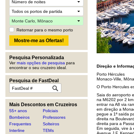
Retornar para o mesmo porto
Pesquisa Personalizada
Ver
mais opções de pesquisa
para
Direção e Inform
encontrar o seu cruzeiro ideal.
Porto Hércules
Monaco-Ville, Môn
Pesquisa de FastDeal
O Porto Hercules e
Saia do aeroporto 
na M6202 por 2 km.
entrar na A8 via r
Mais Descontos em Cruzeiros
em direção a Monac
55+ anos
Policiais
pegue a 1ª saída p
Bombeiros
Professores
direita na Boulevar
direita para a Pass
Frequentes
Solteiros
Em seguida, vire à 
Interline
TEMs
Avenue J.F. Kennedy