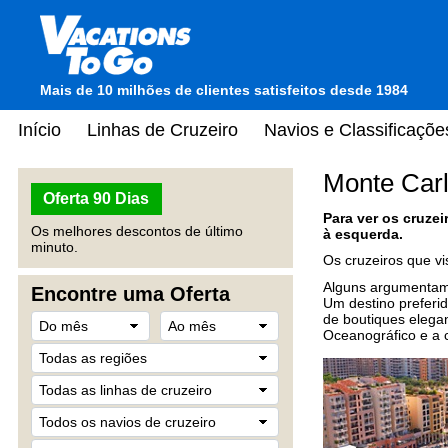
Mais de 10 milhões de clientes satisfeitos desde 1984
Início
Linhas de Cruzeiro
Navios e Classificaçõe
Monte Car
Oferta 90 Dias
Para ver os cruze
Os melhores descontos de último
à esquerda.
minuto.
Os cruzeiros que v
Alguns argumentam 
Encontre uma Oferta
Um destino preferid
de boutiques elegan
Oceanográfico e a c