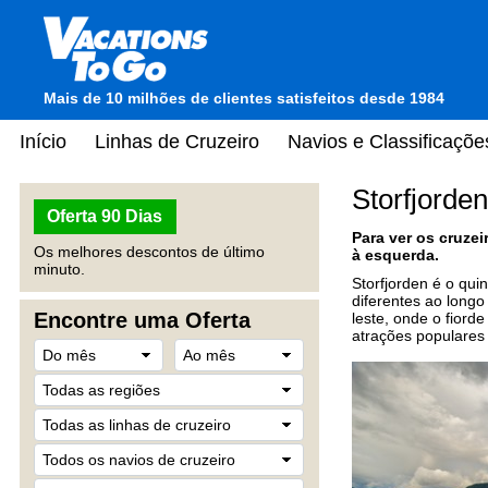
Mais de 10 milhões de clientes satisfeitos desde 1984
Início
Linhas de Cruzeiro
Navios e Classificaçõe
Storfjorde
Oferta 90 Dias
Para ver os cruze
Os melhores descontos de último
à esquerda.
minuto.
Storfjorden é o qui
diferentes ao longo
Encontre uma Oferta
leste, onde o fiord
atrações populares 