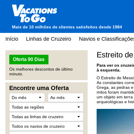
Mais de 10 milhões de clientes satisfeitos desde 1984
Início
Linhas de Cruzeiro
Navios e Classificaçõe
Estreito d
Oferta 90 Dias
Para ver os cruze
Os melhores descontos de último
à esquerda.
minuto.
O Estreito de Messi
As constantes corre
Encontre uma Oferta
Grega, as pedras e
mitos foram manti
um objeto em terra
arqueológicas e his