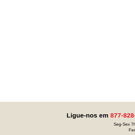
Ligue-nos em
877-828
Seg-Sex 7h
Fe