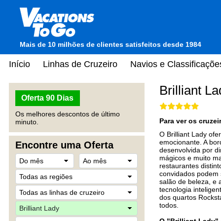
Mais de 10 milhões de clientes satisfeitos desde 1984
Início
Linhas de Cruzeiro
Navios e Classificaçõe
Brilliant L
Oferta 90 Dias
Os melhores descontos de último
Para ver os cruze
minuto.
O Brilliant Lady of
emocionante. A bor
Encontre uma Oferta
desenvolvida por d
mágicos e muito ma
restaurantes distin
convidados podem s
salão de beleza, e
tecnologia intelige
dos quartos Rockst
todos.
O "Brilliant Lady