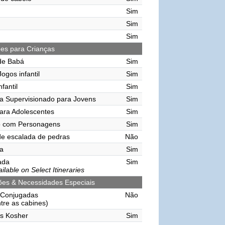
Sim
Sim
Sim
ões para Crianças
de Babá
Sim
ogos infantil
Sim
nfantil
Sim
a Supervisionado para Jovens
Sim
ara Adolescentes
Sim
o com Personagens
Sim
e escalada de pedras
Não
a
Sim
vada
Sim
ilable on Select Itineraries
ções & Necessidades Especiais
 Conjugadas
Não
ntre as cabines)
s Kosher
Sim