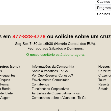
Cabines 
Programa
Cabines
os em
877-828-4778
ou solicite sobre um cru
Seg-Sex 7h30 às 16h30 (Horário Central dos EUA).
Fechado aos Sábados e Domingos.
O nosso escritório está aberto agora.
eiros (cont.)
Informações da Companhia
Nossos 
es
Sobre a Vacations To Go
Cruzeiro
Frequentes
Por Que Reservar Conosco?
Cruzeiro
 Deques
Envolvimento Comunitário
Tours
e Fumar
Contate-nos
Resorts
a Bordo
Funcionários Corporativos
Safaris
 de Idade
As Linhas de Cruzeiro Amam-nos
 Viagem
Comentários sobre a Vacations To Go