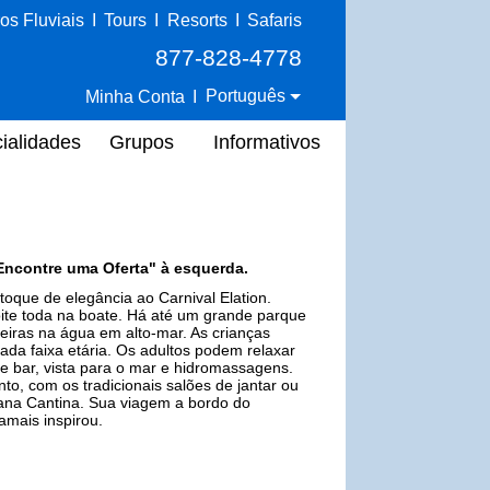
os Fluviais
I
Tours
I
Resorts
I
Safaris
877-828-4778
Português
Minha Conta
I
ialidades
Grupos
Informativos
Encontre uma Oferta" à esquerda.
toque de elegância ao Carnival Elation.
oite toda na boate. Há até um grande parque
deiras na água em alto-mar. As crianças
da faixa etária. Os adultos podem relaxar
e bar, vista para o mar e hidromassagens.
o, com os tradicionais salões de jantar ou
guana Cantina. Sua viagem a bordo do
amais inspirou.