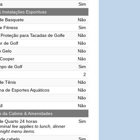
ma
Sim
& Instalações Esportivas
de Basquete
Não
e Fitness
Sim
Proteção para Tacadas de Golfe
Não
r de Golf
Não
o Gelo
Não
 Cooper
Não
mpo de Golf
Sim
2
de Tênis
Não
ma de Esportes Aquáticos
Não
Não
ll
Não
s da Cabine & Amenidades
de Quarto 24 horas
Sim
minal fee applies to lunch, dinner
-night menu items.
de cabelo
Sim