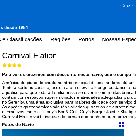
Cruzeir
tos desde 1984
 e Classificações
Regiões
Portos
Nossas Espec
Carnival Elation
Para ver os cruzeiros com desconto neste navio, use o campo "
A música do piano de cauda no átrio principal de seis andares dá um 
Tente a sorte no cassino, assista a um show no lounge ou dance a n
aquático para que toda a família possa se divertir com muitas brinca
contam com espaços supervisionados e atividades adequadas para ca
no Serenity, uma área exclusiva para maiores de idade com serviço d
As opções gastronômicas são tão variadas quanto as de entreteniment
alternativas como o Tiffany’s Bar & Grill, Guy’s Burger Joint e BlueI
Carnival Elation vai te inspirar de formas que nenhum outro cruzeiro j
Fotos do Navio