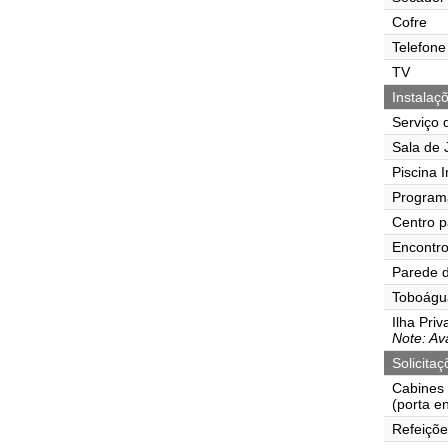
Cofre
Telefone
TV
Instalaç
Serviço 
Sala de J
Piscina I
Program
Centro p
Encontr
Parede d
Toboágu
Ilha Pri
Note: Ava
Solicita
Cabines
(porta e
Refeiçõe