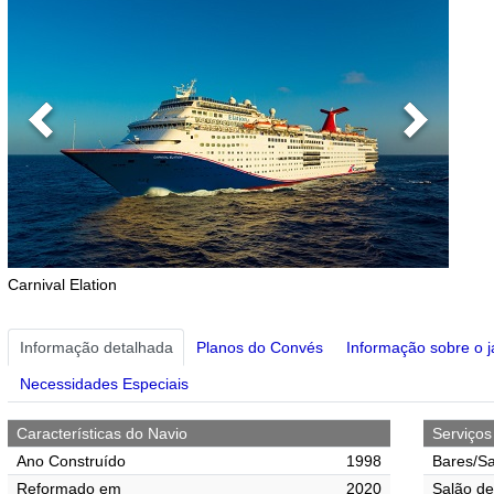
Previous
Next
Carnival Elation
Informação detalhada
Planos do Convés
Informação sobre o j
Necessidades Especiais
Características do Navio
Serviço
Ano Construído
1998
Bares/Sa
Reformado em
2020
Salão de