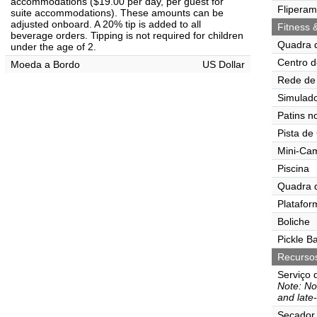
accommodations ($19.00 per day, per guest for
Flipera
suite accommodations). These amounts can be
adjusted onboard. A 20% tip is added to all
Fitness 
beverage orders. Tipping is not required for children
Quadra 
under the age of 2.
Centro d
Moeda a Bordo
US Dollar
Rede de 
Simulado
Patins n
Pista de
Mini-Ca
Piscina
Quadra 
Platafor
Boliche
Pickle Ba
Recurso
Serviço 
Note: No
and late
Secador 