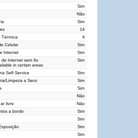
Sim
Não
ia
Sim
res
14
a Térmica
4
de Celular
Sim
e Internet
Sim
de Internet sem fio
Sim
ilable in certain areas
ia Self-Service
Sim
ria/Limpeza a Seco
Sim
a
Sim
Não
ar livre
Não
tos a bordo
Sim
Sim
Exposição
Sim
Sim