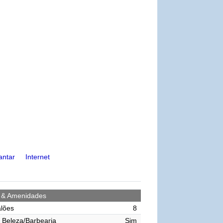
antar
Internet
s & Amenidades
lões
8
 Beleza/Barbearia
Sim