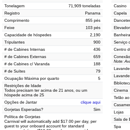
Tonelagem
71,909 toneladas
Casino
Registro
Panama
Capela
Comprimento
855 pés
Danceter
Feixe
103 pés
Elevado
Capacidade de hóspedes
2,190
Banheir
Tripulantes
900
Serviço 
# de Cabines Internas
436
Centro d
# de Cabines Externas
659
Conexão 
Note: Ava
# de Cabines c/ Varanda
188
Lavander
# de Suítes
79
Lavande
Ocupação Máxima por quarto
5
Bibliotec
Restrições de Idade
Todos precisam ter acima de 21 anos, ou um
Cinema
hóspede acima de 25
Telão ao 
Opções de Jantar
clique aqui
Casamen
Gorjetas Esperadas?
Sim
Lojas
Política de Gorjetas
Sala de 
Carnival will automatically add $17.00 per day, per
guest to your onboard account for standard
Spa