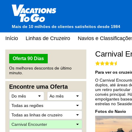
Mais de 10 milhões de clientes satisfeitos desde 1984
Início
Linhas de Cruzeiro
Navios e Classificaçõe
Carnival E
Oferta 90 Dias
Os melhores descontos de último
Para ver os cruze
minuto.
O Carnival Encount
duplos, até áreas d
Encontre uma Oferta
um retiro particula
convés principal. 
empolgantes basead
estrelas no Seaside
Fotos do Navio