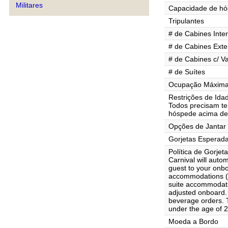
Militares
Capacidade de h
Tripulantes
# de Cabines Inte
# de Cabines Exte
# de Cabines c/ V
# de Suítes
Ocupação Máxima 
Restrições de Ida
Todos precisam te
hóspede acima de
Opções de Jantar
Gorjetas Esperad
Política de Gorjet
Carnival will auto
guest to your onb
accommodations ($
suite accommodat
adjusted onboard. 
beverage orders. T
under the age of 2
Moeda a Bordo