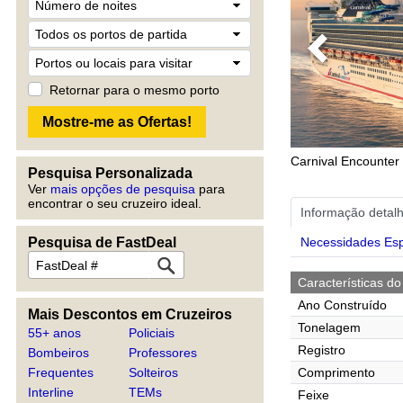
Previous
Retornar para o mesmo porto
Carnival Encounter
Pesquisa Personalizada
Ver
mais opções de pesquisa
para
encontrar o seu cruzeiro ideal.
Informação detal
Pesquisa de FastDeal
Necessidades Esp
Características do
Ano Construído
Mais Descontos em Cruzeiros
Tonelagem
55+ anos
Policiais
Registro
Bombeiros
Professores
Frequentes
Solteiros
Comprimento
Interline
TEMs
Feixe