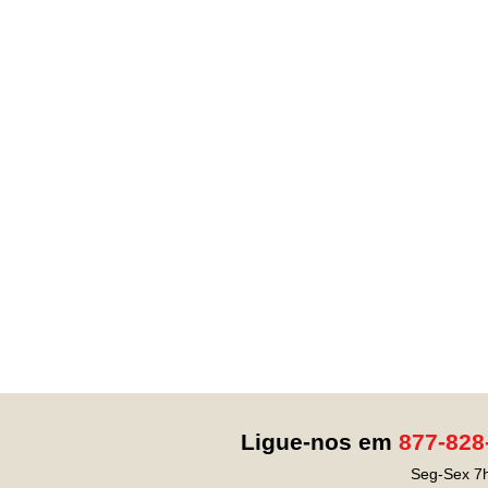
Ligue-nos em
877-828
Seg-Sex 7h