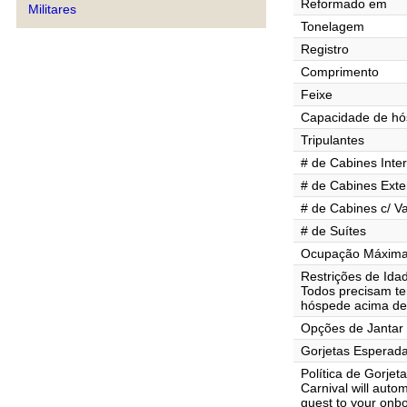
Reformado em
Militares
Tonelagem
Registro
Comprimento
Feixe
Capacidade de h
Tripulantes
# de Cabines Inte
# de Cabines Exte
# de Cabines c/ V
# de Suítes
Ocupação Máxima 
Restrições de Ida
Todos precisam te
hóspede acima de
Opções de Jantar
Gorjetas Esperad
Política de Gorjet
Carnival will auto
guest to your onb