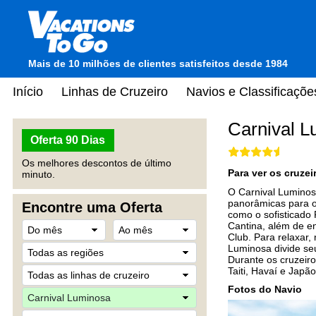
Mais de 10 milhões de clientes satisfeitos desde 1984
Início
Linhas de Cruzeiro
Navios e Classificaçõe
Carnival 
Oferta 90 Dias
Os melhores descontos de último
Para ver os cruze
minuto.
O Carnival Luminos
panorâmicas para o
Encontre uma Oferta
como o sofisticado
Cantina, além de en
Club. Para relaxar,
Luminosa divide seu
Durante os cruzeiro
Taiti, Havaí e Japã
Fotos do Navio