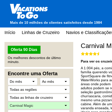
Mais de 10 milhões de clientes satisfeitos desde 1984
Início
Linhas de Cruzeiro
Navios e Classificaçõe
Carnival M
Oferta 90 Dias
Os melhores descontos de último
Para ver os cruze
minuto.
A 1.004 pés, a com
família querendo vo
Encontre uma Oferta
SportSquare de fit
WaterWorks para aq
áreas onde podem co
adultos podem se re
seleção gastronômi
churrascaria, comid
mesmo uma pizzaria
cabine. Além de uma
varanda enseada, l
ideais para grande