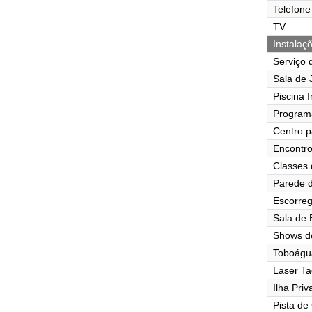
Telefone
TV
Instalaç
Serviço 
Sala de J
Piscina I
Program
Centro p
Encontr
Classes 
Parede d
Escorre
Sala de
Shows d
Toboágu
Laser Ta
Ilha Pri
Pista de