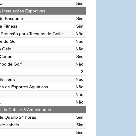
ma
Sim
& Instalações Esportivas
de Basquete
Sim
e Fitness
Sim
Proteção para Tacadas de Golfe
Não
r de Golf
Não
o Gelo
Não
 Cooper
Sim
mpo de Golf
Não
3
de Tênis
Não
ma de Esportes Aquáticos
Não
Não
ll
Não
s da Cabine & Amenidades
de Quarto 24 horas
Sim
de cabelo
Sim
Sim