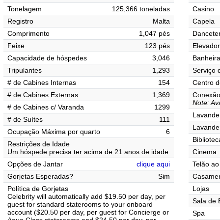
Tonelagem
125,366 toneladas
Casino
Registro
Malta
Capela
Comprimento
1,047 pés
Danceter
Feixe
123 pés
Elevado
Capacidade de hóspedes
3,046
Banheir
Tripulantes
1,293
Serviço 
# de Cabines Internas
154
Centro d
# de Cabines Externas
1,369
Conexão 
Note: Ava
# de Cabines c/ Varanda
1299
Lavander
# de Suítes
111
Lavande
Ocupação Máxima por quarto
6
Bibliotec
Restrições de Idade
Um hóspede precisa ter acima de 21 anos de idade
Cinema
Opções de Jantar
clique aqui
Telão ao 
Gorjetas Esperadas?
Sim
Casamen
Política de Gorjetas
Lojas
Celebrity will automatically add $19.50 per day, per
Sala de 
guest for standard staterooms to your onboard
account ($20.50 per day, per guest for Concierge or
Spa