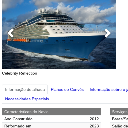
Previous
Next
Celebrity Reflection
Informação detalhada
Planos do Convés
Informação sobre o j
Necessidades Especiais
Características do Navio
Serviço
Ano Construído
2012
Bares/Sa
Reformado em
2023
Salão de