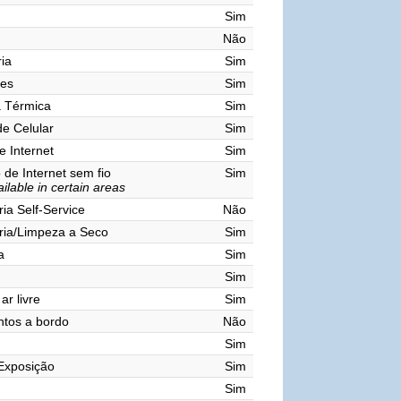
Sim
Não
ia
Sim
res
Sim
a Térmica
Sim
de Celular
Sim
e Internet
Sim
de Internet sem fio
Sim
ilable in certain areas
ia Self-Service
Não
ria/Limpeza a Seco
Sim
a
Sim
Sim
ar livre
Sim
tos a bordo
Não
Sim
Exposição
Sim
Sim