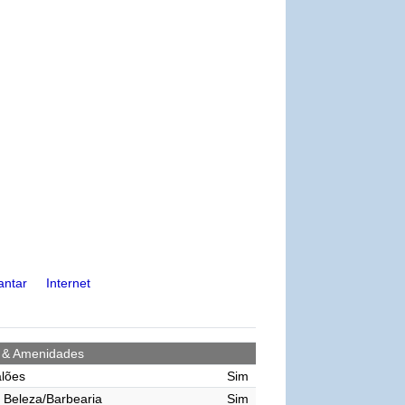
antar
Internet
s & Amenidades
lões
Sim
 Beleza/Barbearia
Sim