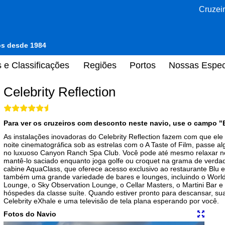
Cruzeir
tos desde 1984
 e Classificações
Regiões
Portos
Nossas Espec
Celebrity Reflection
Para ver os cruzeiros com desconto neste navio, use o campo "
As instalações inovadoras do Celebrity Reflection fazem com que el
noite cinematográfica sob as estrelas com o A Taste of Film, passe
no luxuoso Canyon Ranch Spa Club. Você pode até mesmo relaxar n
mantê-lo saciado enquanto joga golfe ou croquet na grama de verd
cabine AquaClass, que oferece acesso exclusivo ao restaurante Blu e
também uma grande variedade de bares e lounges, incluindo o World
Lounge, o Sky Observation Lounge, o Cellar Masters, o Martini Bar e 
hóspedes da classe suíte. Quando estiver pronto para descansar, s
Celebrity eXhale e uma televisão de tela plana esperando por você.
Fotos do Navio