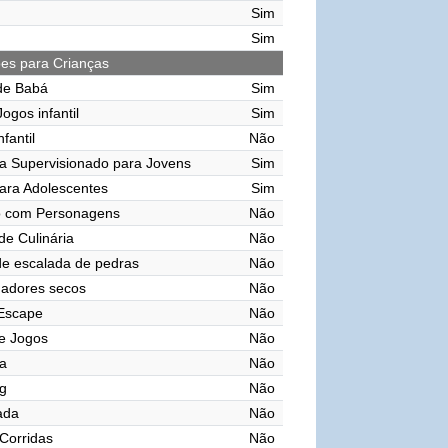
Sim
Sim
ões para Crianças
de Babá
Sim
ogos infantil
Sim
nfantil
Não
a Supervisionado para Jovens
Sim
ara Adolescentes
Sim
o com Personagens
Não
de Culinária
Não
e escalada de pedras
Não
gadores secos
Não
 Escape
Não
e Jogos
Não
a
Não
g
Não
vada
Não
 Corridas
Não