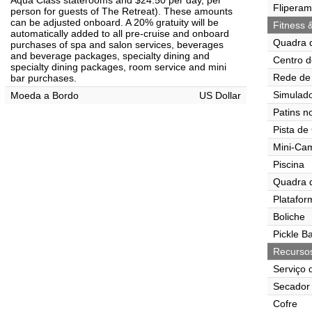
Aqua Class staterooms and $24.50 per day, per
Flipera
person for guests of The Retreat). These amounts
can be adjusted onboard. A 20% gratuity will be
Fitness 
automatically added to all pre-cruise and onboard
Quadra 
purchases of spa and salon services, beverages
and beverage packages, specialty dining and
Centro d
specialty dining packages, room service and mini
Rede de 
bar purchases.
Simulado
Moeda a Bordo
US Dollar
Patins n
Pista de
Mini-Ca
Piscina
Quadra 
Platafor
Boliche
Pickle Ba
Recurso
Serviço 
Secador 
Cofre