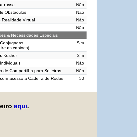
a-russa
Não
de Obstáculos
Não
 Realidade Virtual
Não
Não
ções & Necessidades Especiais
 Conjugadas
Sim
ntre as cabines)
s Kosher
Sim
Individuais
Não
 de Compartilha para Solteiros
Não
 com acesso à Cadeira de Rodas
30
zeiro
aqui
.