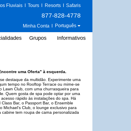
os Fluviais
I
Tours
I
Resorts
I
Safaris
877-828-4778
Português
Minha Conta
I
ialidades
Grupos
Informativos
Encontre uma Oferta" à esquerda.
e se destaque da multidão. Experimente uma
 algum tempo no Rooftop Terrace ou mime-se
o Lawn Club, com uma churrasqueira para
ade. Quem gosta de spa pode optar por uma
 acesso rápido às instalações do spa. Há
 Class Bar, o Passport Bar, o Ensemble
o Michael's Club, o lounge exclusivo para
ua cabine tem roupa de cama personalizada