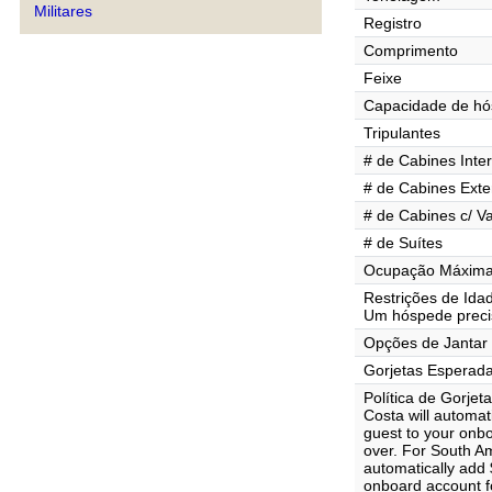
Militares
Registro
Comprimento
Feixe
Capacidade de h
Tripulantes
# de Cabines Inte
# de Cabines Exte
# de Cabines c/ V
# de Suítes
Ocupação Máxima 
Restrições de Ida
Um hóspede precis
Opções de Jantar
Gorjetas Esperad
Política de Gorjet
Costa will automat
guest to your onb
over. For South Am
automatically add 
onboard account f