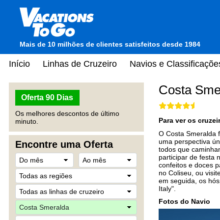
Mais de 10 milhões de clientes satisfeitos desde 1984
Início
Linhas de Cruzeiro
Navios e Classificaçõe
Costa Sme
Oferta 90 Dias
Os melhores descontos de último
Para ver os cruze
minuto.
O Costa Smeralda fo
uma perspectiva úni
Encontre uma Oferta
todos que caminham
participar de festa 
confeitos e doces 
no Coliseu, ou visi
em seguida, os hós
Italy".
Fotos do Navio