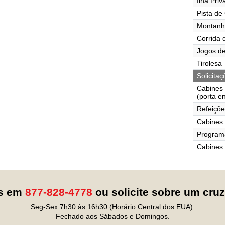
Ilha Pri
Pista de
Montanh
Corrida 
Jogos de
Tirolesa
Solicita
Cabines
(porta e
Refeiçõe
Cabines 
Programa
Cabines
os em
877-828-4778
ou solicite sobre um cru
Seg-Sex 7h30 às 16h30 (Horário Central dos EUA).
Fechado aos Sábados e Domingos.