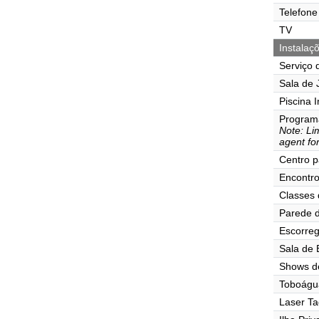
Telefone
TV
Instalaç
Serviço 
Sala de J
Piscina I
Program
Note: Lim
agent for
Centro p
Encontr
Classes 
Parede d
Escorre
Sala de
Shows d
Toboágu
Laser Ta