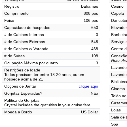
Registro
Bahamas
Casino
Comprimento
808 pés
Capela
Feixe
106 pés
Danceter
Capacidade de hóspedes
650
Elevado
# de Cabines Internas
0
Banheir
# de Cabines Externas
548
Serviço 
# de Cabines c/ Varanda
468
Centro d
# de Suítes
108
Conexão 
Note: Av
Ocupação Máxima por quarto
3
Lavander
Restrições de Idade
Todos precisam ter entre 18-20 anos, ou um
Lavande
hóspede acima de 21
Bibliotec
Opções de Jantar
clique aqui
Cinema
Gorjetas Esperadas?
Não
Telão ao 
Política de Gorjetas
Casamen
Crystal includes the gratuities in your cruise fare.
Lojas
Moeda a Bordo
US Dollar
Sala de 
Spa