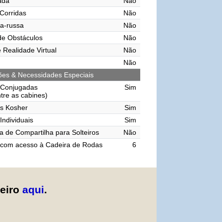
vada
Não
 Corridas
Não
a-russa
Não
de Obstáculos
Não
 Realidade Virtual
Não
Não
ções & Necessidades Especiais
 Conjugadas
Sim
ntre as cabines)
s Kosher
Sim
Individuais
Sim
 de Compartilha para Solteiros
Não
 com acesso à Cadeira de Rodas
6
zeiro
aqui
.