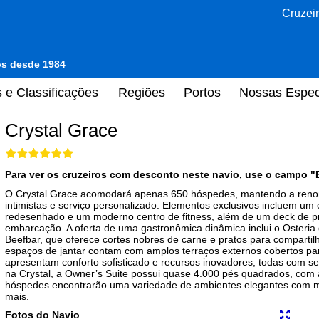
Cruzeir
tos desde 1984
 e Classificações
Regiões
Portos
Nossas Espec
Crystal Grace
Para ver os cruzeiros com desconto neste navio, use o campo "
O Crystal Grace acomodará apenas 650 hóspedes, mantendo a renom
intimistas e serviço personalizado. Elementos exclusivos incluem um 
redesenhado e um moderno centro de fitness, além de um deck de p
embarcação. A oferta de uma gastronômica dinâmica inclui o Osteria d
Beefbar, que oferece cortes nobres de carne e pratos para compartilh
espaços de jantar contam com amplos terraços externos cobertos para 
apresentam conforto sofisticado e recursos inovadores, todas com s
na Crystal, a Owner’s Suite possui quase 4.000 pés quadrados, com 
hóspedes encontrarão uma variedade de ambientes elegantes com mú
mais.
Fotos do Navio