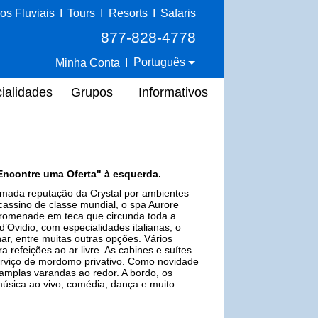
os Fluviais
I
Tours
I
Resorts
I
Safaris
877-828-4778
Português
Minha Conta
I
ialidades
Grupos
Informativos
Encontre uma Oferta" à esquerda.
ada reputação da Crystal por ambientes
cassino de classe mundial, o spa Aurore
romenade em teca que circunda toda a
’Ovidio, com especialidades italianas, o
ar, entre muitas outras opções. Vários
refeições ao ar livre. As cabines e suítes
erviço de mordomo privativo. Como novidade
amplas varandas ao redor. A bordo, os
sica ao vivo, comédia, dança e muito