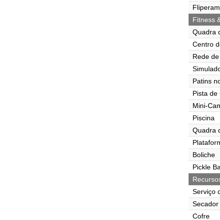
Flipera
Fitness 
Quadra 
Centro d
Rede de 
Simulado
Patins n
Pista de
Mini-Ca
Piscina
Quadra 
Platafor
Boliche
Pickle Ba
Recurso
Serviço 
Secador 
Cofre