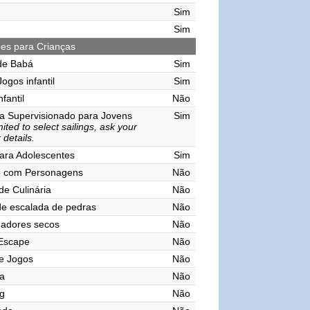
Sim
Sim
ões para Crianças
de Babá
Sim
ogos infantil
Sim
nfantil
Não
a Supervisionado para Jovens
Sim
ited to select sailings, ask your
 details.
ara Adolescentes
Sim
o com Personagens
Não
de Culinária
Não
e escalada de pedras
Não
gadores secos
Não
 Escape
Não
e Jogos
Não
a
Não
g
Não