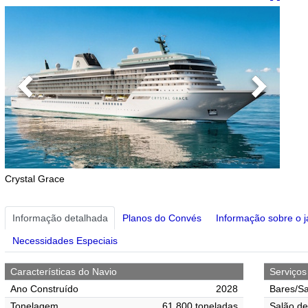
Previous
Next
Crystal Grace
Informação detalhada
Planos do Convés
Informação sobre o j
Necessidades Especiais
Características do Navio
Serviço
Ano Construído
2028
Bares/Sa
Tonelagem
61,800 toneladas
Salão de