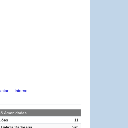
antar
Internet
s & Amenidades
lões
11
 Beleza/Barbearia
Sim