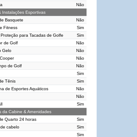
ma
Não
& Instalações Esportivas
de Basquete
Não
e Fitness
Sim
Proteção para Tacadas de Golfe
Sim
r de Golf
Não
o Gelo
Não
 Cooper
Não
mpo de Golf
Não
Sim
de Tênis
Sim
ma de Esportes Aquáticos
Não
Não
ll
Sim
s da Cabine & Amenidades
de Quarto 24 horas
Sim
de cabelo
Sim
Sim