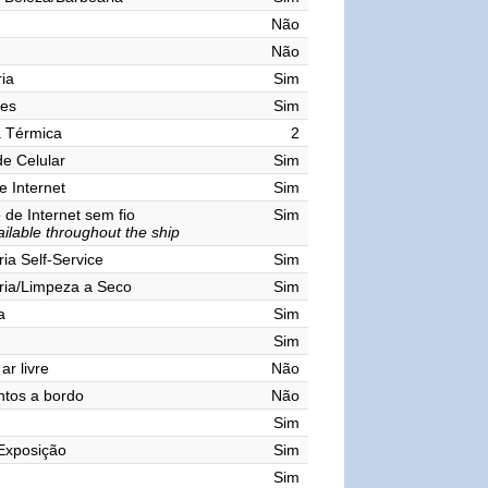
Não
Não
ia
Sim
res
Sim
a Térmica
2
de Celular
Sim
e Internet
Sim
de Internet sem fio
Sim
ailable throughout the ship
ia Self-Service
Sim
ria/Limpeza a Seco
Sim
a
Sim
Sim
ar livre
Não
tos a bordo
Não
Sim
Exposição
Sim
Sim