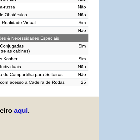
a-russa
Não
de Obstáculos
Não
 Realidade Virtual
Sim
Não
ções & Necessidades Especiais
 Conjugadas
Sim
ntre as cabines)
s Kosher
Sim
Individuais
Não
 de Compartilha para Solteiros
Não
 com acesso à Cadeira de Rodas
25
zeiro
aqui
.