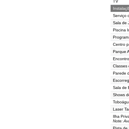
TV
Instalaç
Serviço 
Sala de J
Piscina I
Program
Centro p
Parque A
Encontr
Classes 
Parede d
Escorre
Sala de
Shows d
Toboágu
Laser Ta
Ilha Pri
Note: Ava
Pista de