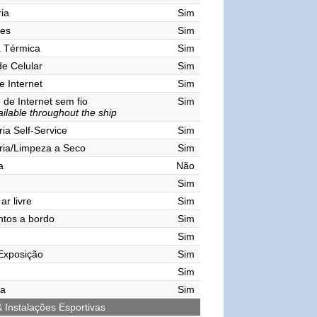
ia
Sim
res
Sim
a Térmica
Sim
de Celular
Sim
e Internet
Sim
de Internet sem fio
Sim
ailable throughout the ship
ia Self-Service
Sim
ria/Limpeza a Seco
Sim
a
Não
Sim
ar livre
Sim
tos a bordo
Sim
Sim
Exposição
Sim
Sim
ma
Sim
& Instalações Esportivas