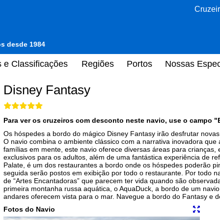
Cruzeir
tos desde 1984
 e Classificações
Regiões
Portos
Nossas Espec
Disney Fantasy
Para ver os cruzeiros com desconto neste navio, use o campo "
Os hóspedes a bordo do mágico Disney Fantasy irão desfrutar novas 
O navio combina o ambiente clássico com a narrativa inovadora que 
famílias em mente, este navio oferece diversas áreas para crianças, 
exclusivos para os adultos, além de uma fantástica experiência de re
Palate, é um dos restaurantes a bordo onde os hóspedes poderão pi
seguida serão postos em exibição por todo o restaurante. Por todo n
de “Artes Encantadoras” que parecem ter vida quando são observad
primeira montanha russa aquática, o AquaDuck, a bordo de um navio
andares oferecem vista para o mar. Navegue a bordo do Fantasy e de
Fotos do Navio