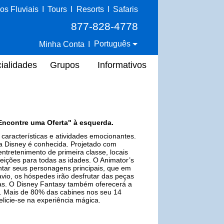
os Fluviais
I
Tours
I
Resorts
I
Safaris
877-828-4778
Português
Minha Conta
I
ialidades
Grupos
Informativos
Encontre uma Oferta" à esquerda.
características e atividades emocionantes.
a Disney é conhecida. Projetado com
entretenimento de primeira classe, locais
feições para todas as idades. O Animator’s
ntar seus personagens principais, que em
avio, os hóspedes irão desfrutar das peças
as. O Disney Fantasy também oferecerá a
. Mais de 80% das cabines nos seu 14
licie-se na experiência mágica.