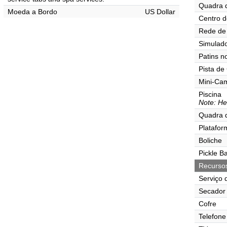
Quadra 
Moeda a Bordo
US Dollar
Centro d
Rede de 
Simulado
Patins n
Pista de
Mini-Ca
Piscina
Note: He
Quadra 
Platafor
Boliche
Pickle Ba
Recurso
Serviço 
Secador 
Cofre
Telefone