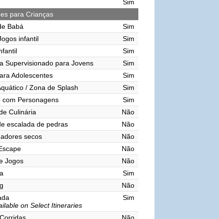
Sim
ões para Crianças
de Babá
Sim
ogos infantil
Sim
nfantil
Sim
a Supervisionado para Jovens
Sim
ara Adolescentes
Sim
quático / Zona de Splash
Sim
o com Personagens
Sim
de Culinária
Não
e escalada de pedras
Não
gadores secos
Não
 Escape
Não
e Jogos
Não
a
Sim
g
Não
vada
Sim
ilable on Select Itineraries
 Corridas
Não