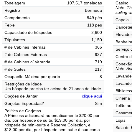
Tonelagem
107,517 toneladas
Casino
Note: Th
Registro
Bermuda
sailing w
Comprimento
949 pés
Capela
Feixe
118 pés
Danceter
Capacidade de hóspedes
2,600
Elevado
Tripulantes
1,150
Banheir
# de Cabines Internas
366
Serviço 
# de Cabines Externas
937
Centro d
# de Cabines c/ Varanda
719
Conexão 
Note: Ava
# de Suítes
217
Lavander
Ocupação Máxima por quarto
8
Lavande
Restrições de Idade
Um hóspede precisa ter acima de 21 anos de idade
Bibliotec
Opções de Jantar
clique aqui
Cinema
Gorjetas Esperadas?
Sim
Telão ao 
Política de Gorjetas
Casamen
A Princess adicionará automaticamente $20,00 por
dia, por hóspede de suíte, $19,00 por dia, por
Lojas
hóspede de mini-suíte e Reserve Collection, e
Sala de 
$18,00 por dia, por hóspede sem suíte à sua conta