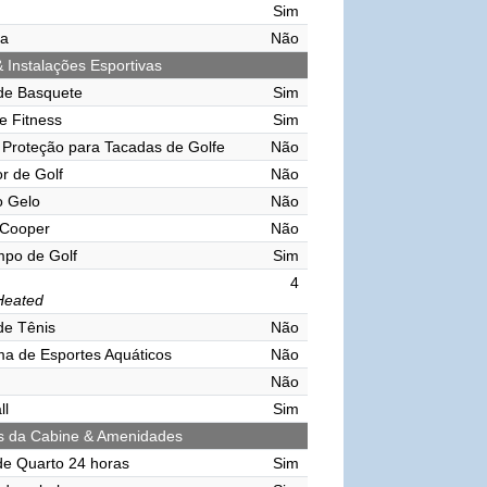
Sim
ma
Não
& Instalações Esportivas
de Basquete
Sim
e Fitness
Sim
Proteção para Tacadas de Golfe
Não
r de Golf
Não
o Gelo
Não
 Cooper
Não
mpo de Golf
Sim
4
Heated
de Tênis
Não
ma de Esportes Aquáticos
Não
Não
ll
Sim
s da Cabine & Amenidades
de Quarto 24 horas
Sim