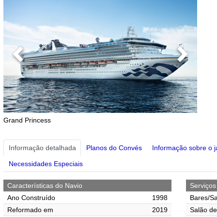
Previous
Next
Grand Princess
Informação detalhada
Planos do Convés
Informação sobre o j
Necessidades Especiais
Características do Navio
Serviço
Ano Construído
1998
Bares/Sa
Reformado em
2019
Salão de