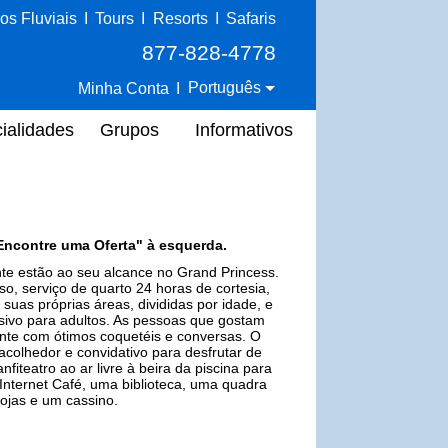
os Fluviais
I
Tours
I
Resorts
I
Safaris
877-828-4778
Português
Minha Conta
I
ialidades
Grupos
Informativos
Encontre uma Oferta" à esquerda.
nte estão ao seu alcance no Grand Princess.
o, serviço de quarto 24 horas de cortesia,
 suas próprias áreas, divididas por idade, e
usivo para adultos. As pessoas que gostam
nte com ótimos coquetéis e conversas. O
olhedor e convidativo para desfrutar de
fiteatro ao ar livre à beira da piscina para
nternet Café, uma biblioteca, uma quadra
ojas e um cassino.