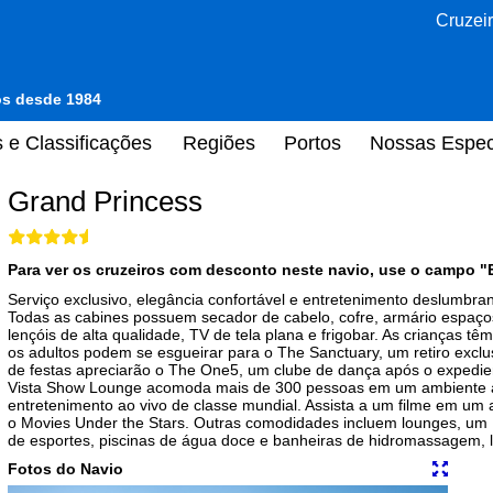
Cruzeir
tos desde 1984
 e Classificações
Regiões
Portos
Nossas Espec
Grand Princess
Para ver os cruzeiros com desconto neste navio, use o campo "
Serviço exclusivo, elegância confortável e entretenimento deslumbra
Todas as cabines possuem secador de cabelo, cofre, armário espaços
lençóis de alta qualidade, TV de tela plana e frigobar. As crianças têm
os adultos podem se esgueirar para o The Sanctuary, um retiro excl
de festas apreciarão o The One5, um clube de dança após o expedie
Vista Show Lounge acomoda mais de 300 pessoas em um ambiente ac
entretenimento ao vivo de classe mundial. Assista a um filme em um an
o Movies Under the Stars. Outras comodidades incluem lounges, um I
de esportes, piscinas de água doce e banheiras de hidromassagem, l
Fotos do Navio