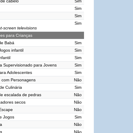
de cabelo
Sim
Sim
Sim
Sim
t-screen televisions
ões para Crianças
de Babá
Sim
ogos infantil
Sim
nfantil
Sim
a Supervisionado para Jovens
Sim
ara Adolescentes
Sim
o com Personagens
Não
de Culinária
Sim
e escalada de pedras
Não
gadores secos
Não
 Escape
Não
e Jogos
Sim
a
Não
g
Não