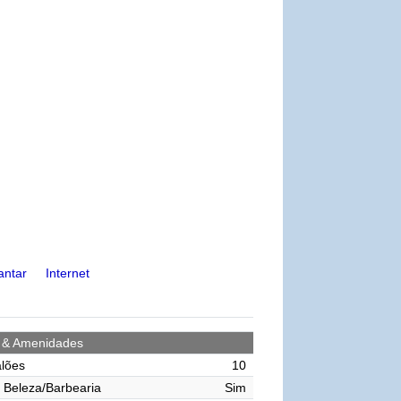
antar
Internet
s & Amenidades
lões
10
 Beleza/Barbearia
Sim