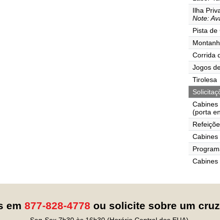
Ilha Pri
Note: Ava
Pista de
Montanh
Corrida 
Jogos de
Tirolesa
Solicita
Cabines
(porta e
Refeiçõe
Cabines 
Programa
Cabines
os em
877-828-4778
ou solicite sobre um cru