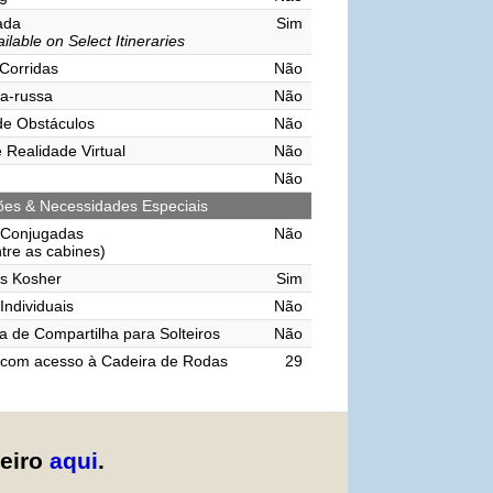
vada
Sim
ilable on Select Itineraries
 Corridas
Não
a-russa
Não
de Obstáculos
Não
 Realidade Virtual
Não
Não
ções & Necessidades Especiais
 Conjugadas
Não
ntre as cabines)
s Kosher
Sim
Individuais
Não
 de Compartilha para Solteiros
Não
 com acesso à Cadeira de Rodas
29
zeiro
aqui
.