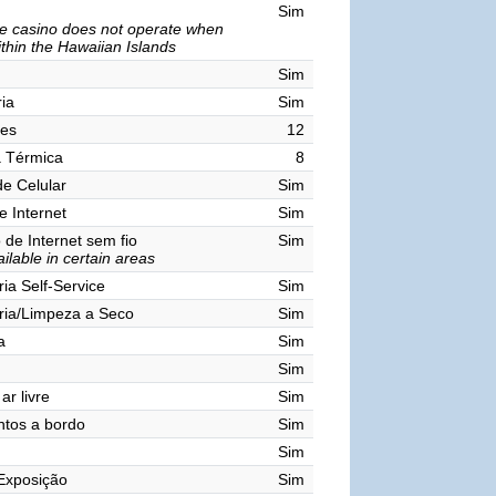
Sim
e casino does not operate when
ithin the Hawaiian Islands
Sim
ia
Sim
res
12
a Térmica
8
de Celular
Sim
e Internet
Sim
de Internet sem fio
Sim
ilable in certain areas
ia Self-Service
Sim
ria/Limpeza a Seco
Sim
a
Sim
Sim
ar livre
Sim
tos a bordo
Sim
Sim
Exposição
Sim