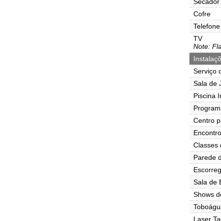
Secador 
Cofre
Telefone
TV
Note: Fla
Instalaç
Serviço 
Sala de J
Piscina I
Program
Centro p
Encontr
Classes 
Parede d
Escorre
Sala de
Shows d
Toboágu
Laser Ta