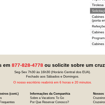
Tirolesa
Solicita
Cabines
(porta e
Refeiçõe
Cabines 
Programa
Cabines
os em
877-828-4778
ou solicite sobre um cru
Seg-Sex 7h30 às 16h30 (Horário Central dos EUA).
Fechado aos Sábados e Domingos.
O nosso escritório reabrirá em 6 horas e 20 minutos.
eiros (cont.)
Informações da Companhia
Nossos 
es
Sobre a Vacations To Go
Cruzeiro
Frequentes
Por Que Reservar Conosco?
Cruzeiro