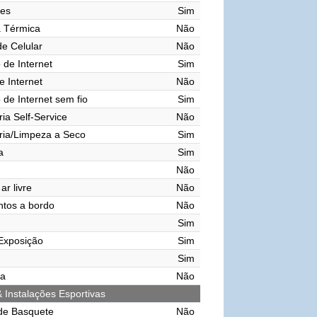
res
Sim
a Térmica
Não
de Celular
Não
de Internet
Sim
e Internet
Não
de Internet sem fio
Sim
ia Self-Service
Não
ria/Limpeza a Seco
Sim
a
Sim
Não
ar livre
Não
tos a bordo
Não
Sim
Exposição
Sim
Sim
ma
Não
& Instalações Esportivas
de Basquete
Não