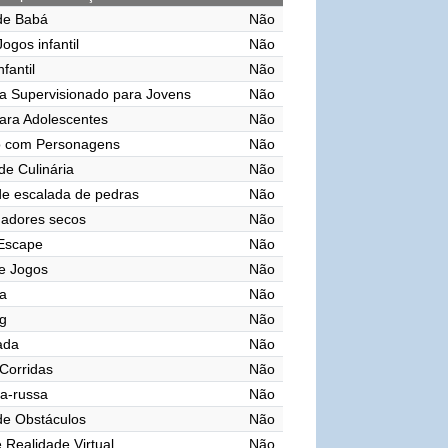
de Babá
Não
ogos infantil
Não
nfantil
Não
a Supervisionado para Jovens
Não
ara Adolescentes
Não
o com Personagens
Não
de Culinária
Não
e escalada de pedras
Não
gadores secos
Não
 Escape
Não
e Jogos
Não
a
Não
g
Não
vada
Não
 Corridas
Não
a-russa
Não
de Obstáculos
Não
 Realidade Virtual
Não