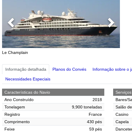
Previous
Next
Le Champlain
Informação detalhada
Planos do Convés
Informação sobre o j
Necessidades Especiais
Características do Navio
Serviço
Ano Construído
2018
Bares/Sa
Tonelagem
9,900 toneladas
Salão de
Registro
France
Casino
Comprimento
430 pés
Capela
Feixe
59 pés
Danceter