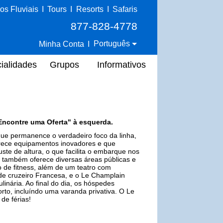
os Fluviais
I
Tours
I
Resorts
I
Safaris
877-828-4778
Português
Minha Conta
I
ialidades
Grupos
Informativos
Encontre uma Oferta" à esquerda.
ue permanence o verdadeiro foco da linha,
ferece equipamentos inovadores e que
ste de altura, o que facilita o embarque nos
n também oferece diversas áreas públicas e
o de fitness, além de um teatro com
 de cruzeiro Francesa, e o Le Champlain
inária. Ao final do dia, os hóspedes
to, incluíndo uma varanda privativa. O Le
de férias!