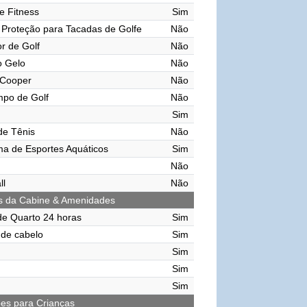
e Fitness
Sim
Proteção para Tacadas de Golfe
Não
r de Golf
Não
o Gelo
Não
 Cooper
Não
mpo de Golf
Não
Sim
de Tênis
Não
ma de Esportes Aquáticos
Sim
Não
ll
Não
s da Cabine & Amenidades
de Quarto 24 horas
Sim
de cabelo
Sim
Sim
Sim
Sim
ões para Crianças