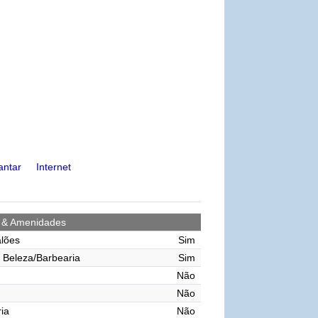
antar
Internet
s & Amenidades
lões
Sim
 Beleza/Barbearia
Sim
Não
Não
ia
Não