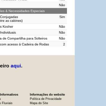
Não
ções & Necessidades Especiais
 Conjugadas
Sim
ntre as cabines)
s Kosher
Não
Individuais
Não
 de Compartilha para Solteiros
Não
 com acesso à Cadeira de Rodas
2
zeiro
aqui
.
Informativos
Informações do website
s
Política de Privacidade
s Fluviais
Mapa do Site