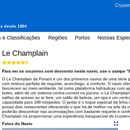
Cruzeir
tos desde 1984
 e Classificações
Regiões
Portos
Nossas Espec
Le Champlain
Para ver os cruzeiros com desconto neste navio, use o campo "
O Le Champlain da Ponant é um dos primeiros navios de uma série q
com mistura perfeita de requinte, aconchego, e conforto. O navio o
favorecem ao meio-ambiente, tal como plataforma hidráulicas com aju
botes, além de um sistema contra-corrent na piscina. o Le Champlai
salões de acesso ao ar livre, um salão de beleza, um spa e um centr
capacidade para 188 hóspedes. O jantar é o toque especial da linha
possui dois restaurantes oferecendo o que há de melhor na arte da cul
poderão descontrair nas acomodações com bastante requinte e confor
Champlain irá proporcionar uma experiência inesquecível de cruzeiro 
Fotos do Navio