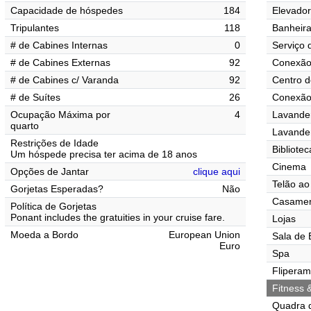
Capacidade de hóspedes
184
Elevado
Tripulantes
118
Banheir
# de Cabines Internas
0
Serviço 
# de Cabines Externas
92
Conexão 
# de Cabines c/ Varanda
92
Centro d
# de Suítes
26
Conexão 
Ocupação Máxima por
4
Lavander
quarto
Lavande
Restrições de Idade
Bibliotec
Um hóspede precisa ter acima de 18 anos
Cinema
Opções de Jantar
clique aqui
Telão ao 
Gorjetas Esperadas?
Não
Casamen
Política de Gorjetas
Ponant includes the gratuities in your cruise fare.
Lojas
Moeda a Bordo
European Union
Sala de 
Euro
Spa
Flipera
Fitness 
Quadra 