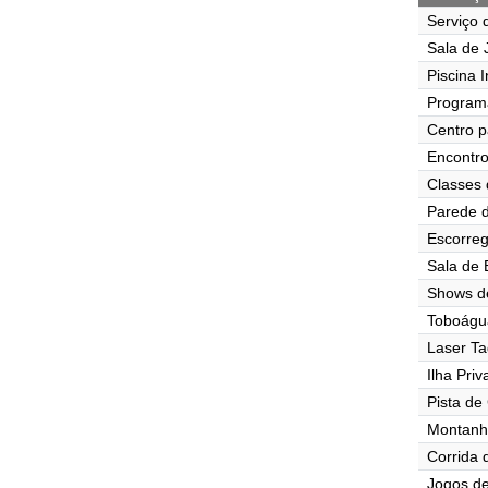
Serviço 
Sala de J
Piscina I
Program
Centro p
Encontr
Classes 
Parede d
Escorre
Sala de
Shows d
Toboágu
Laser Ta
Ilha Pri
Pista de
Montanh
Corrida 
Jogos de