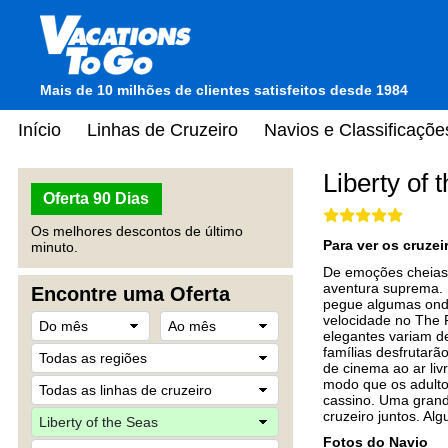
Mais de 10 milhões de clientes satisfeitos desde 1984
Início
Linhas de Cruzeiro
Navios e Classificaçõe
Liberty of 
Oferta 90 Dias
Os melhores descontos de último
Para ver os cruze
minuto.
De emoções cheias 
aventura suprema. 
Encontre uma Oferta
pegue algumas onda
velocidade no The 
elegantes variam d
famílias desfrutarã
de cinema ao ar liv
modo que os adult
cassino. Uma grand
cruzeiro juntos. A
Fotos do Navio