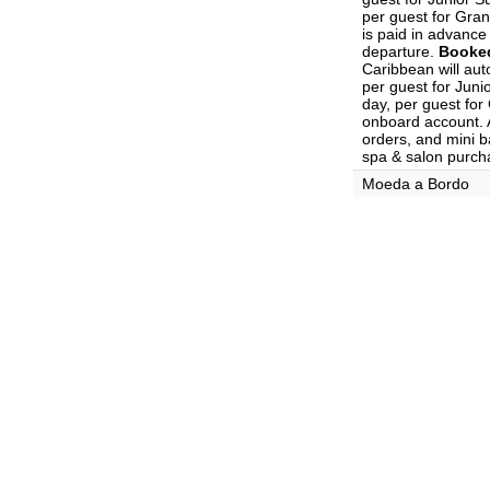
per guest for Gran
is paid in advance 
departure.
Booked
Caribbean will aut
per guest for Juni
day, per guest for
onboard account. A
orders, and mini ba
spa & salon purch
Moeda a Bordo