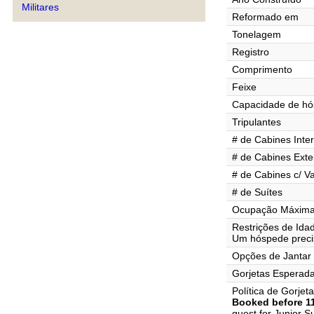
Militares
Reformado em
Tonelagem
Registro
Comprimento
Feixe
Capacidade de h
Tripulantes
# de Cabines Inte
# de Cabines Exte
# de Cabines c/ V
# de Suítes
Ocupação Máxima 
Restrições de Ida
Um hóspede precis
Opções de Jantar
Gorjetas Esperad
Política de Gorjet
Booked before 11
guest for Junior S