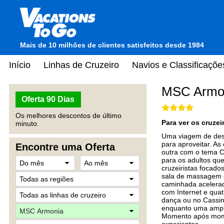
Mais de 10 milhões de clientes satisfeitos desde 1984
Início
Linhas de Cruzeiro
Navios e Classificaçõe
MSC Armo
Oferta 90 Dias
Os melhores descontos de último
Para ver os cruze
minuto.
Uma viagem de desc
para aproveitar. As
Encontre uma Oferta
outra com o tema C
para os adultos qu
cruzeiristas focad
sala de massagem e
caminhada acelerada
com Internet e quat
dança ou no Cassin
enquanto uma ampla
Momento após mome
experientes.