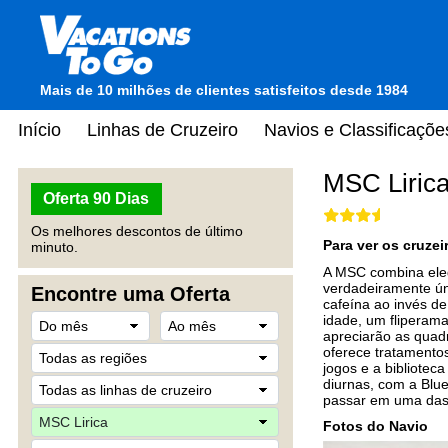
Mais de 10 milhões de clientes satisfeitos desde 1984
Início
Linhas de Cruzeiro
Navios e Classificaçõe
MSC Liric
Oferta 90 Dias
Os melhores descontos de último
Para ver os cruze
minuto.
A MSC combina elegâ
verdadeiramente ún
Encontre uma Oferta
cafeína ao invés de
idade, um fliperama
apreciarão as quad
oferece tratamentos
jogos e a biblioteca
diurnas, com a Blu
passar em uma das 
Fotos do Navio