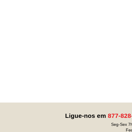
Ligue-nos em
877-828
Seg-Sex 7h
Fe