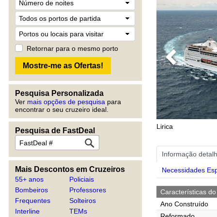
Retornar para o mesmo porto
Previous
Pesquisa Personalizada
Ver
mais opções de pesquisa
para
encontrar o seu cruzeiro ideal.
Lirica
Pesquisa de FastDeal
Informação detal
Mais Descontos em Cruzeiros
Necessidades Esp
55+ anos
Policiais
Bombeiros
Professores
Características do
Frequentes
Solteiros
Ano Construído
Interline
TEMs
Reformado