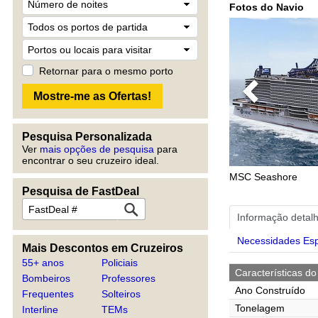
Fotos do Navio
Retornar para o mesmo porto
Previous
Pesquisa Personalizada
Ver
mais opções de pesquisa
para
encontrar o seu cruzeiro ideal.
MSC Seashore
Pesquisa de FastDeal
Informação detal
Necessidades Esp
Mais Descontos em Cruzeiros
55+ anos
Policiais
Características do
Bombeiros
Professores
Ano Construído
Frequentes
Solteiros
Tonelagem
Interline
TEMs