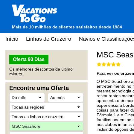
Mais de 10 milhões de clientes satisfeitos desde 1984
Início
Linhas de Cruzeiro
Navios e Classificaçõe
MSC Seas
Oferta 90 Dias
Os melhores descontos de último
Para ver os cruze
minuto.
O MSC Seashore apr
entretenimento no 
Encontre uma Oferta
mesma tecnologia d
restaurantes maior
apresenta o primei
experiência a bord
coisas para fazer d
Fórmula 1 e o Cinem
famílias podem se d
nos clubes infantis
incluindo opções de