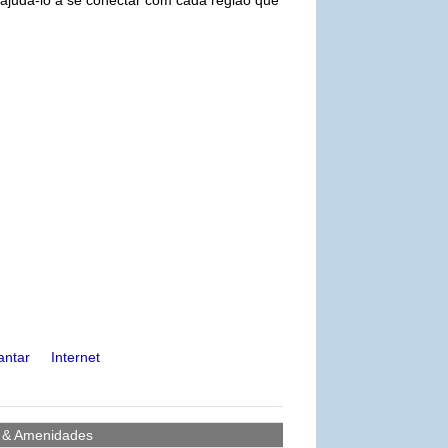
antar
Internet
s & Amenidades