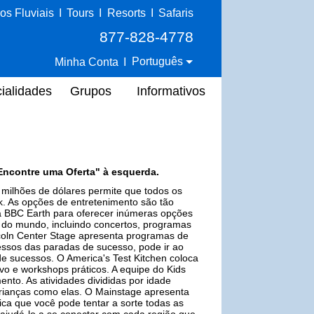
os Fluviais
I
Tours
I
Resorts
I
Safaris
877-828-4778
Português
Minha Conta
I
ialidades
Grupos
Informativos
Encontre uma Oferta" à esquerda.
milhões de dólares permite que todos os
k. As opções de entretenimento são tão
 a BBC Earth para oferecer inúmeras opções
 do mundo, incluindo concertos, programas
Lincoln Center Stage apresenta programas de
essos das paradas de sucesso, pode ir ao
de sucessos. O America's Test Kitchen coloca
vo e workshops práticos. A equipe do Kids
nto. As atividades divididas por idade
crianças como elas. O Mainstage apresenta
ca que você pode tentar a sorte todas as
 ajudá-lo a se conectar com cada região que