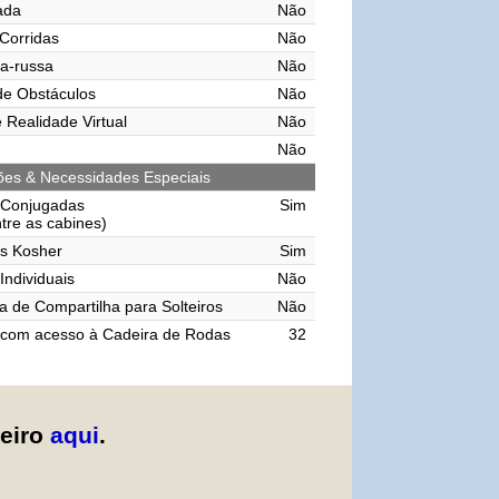
vada
Não
 Corridas
Não
a-russa
Não
de Obstáculos
Não
 Realidade Virtual
Não
Não
ções & Necessidades Especiais
 Conjugadas
Sim
ntre as cabines)
s Kosher
Sim
Individuais
Não
 de Compartilha para Solteiros
Não
 com acesso à Cadeira de Rodas
32
zeiro
aqui
.