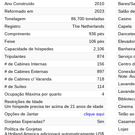
Ano Construído
2010
Bares/Sa
Reformado em
2023
Salão de
Tonelagem
86,700 toneladas
Casino
Registro
The Netherlands
Capela
Comprimento
936 pés
Danceter
Feixe
106 pés
Elevado
Capacidade de hóspedes
2,106
Banheir
Tripulantes
874
Serviço 
# de Cabines Internas
156
Centro d
# de Cabines Externas
897
Conexão 
Note: Ava
# de Cabines c/ Varanda
718
Lavander
# de Suítes
114
Lavande
Ocupação Máxima por quarto
4
Bibliotec
Restrições de Idade
Um hóspede precisa ter acima de 21 anos de idade
Cinema
Opções de Jantar
clique aqui
Telão ao 
Gorjetas Esperadas?
Sim
Casamen
Política de Gorjetas
Lojas
A Holland America adicionará automaticamente US$