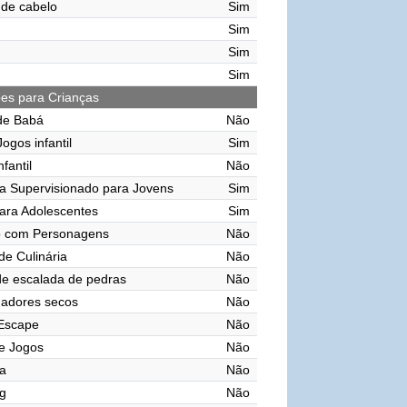
de cabelo
Sim
Sim
Sim
Sim
ões para Crianças
de Babá
Não
ogos infantil
Sim
nfantil
Não
a Supervisionado para Jovens
Sim
ara Adolescentes
Sim
o com Personagens
Não
de Culinária
Não
e escalada de pedras
Não
gadores secos
Não
 Escape
Não
e Jogos
Não
a
Não
g
Não