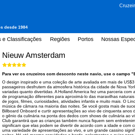
Cruzeir
tos desde 1984
 e Classificações
Regiões
Portos
Nossas Espec
Nieuw Amsterdam
Para ver os cruzeiros com desconto neste navio, use o campo "
O design inspirado e uma coleção de arte avaliada em mais de US$3 
passageiros desfrutem da atmosfera histórica da cidade de Nova Yor
variadas quanto divertidas. A Holland America fez uma parceria com
de programação diferentes para aproximá-lo das maravilhas naturais
de jogos, filmes, curiosidades, atividades infantis e muito mais. O 
música de câmara na maioria das noites. Se você gosta mais de suc
Billboard Onboard e curtir apresentações ao vivo de cinquenta anos 
o gênio da culinária na ponta dos dedos com shows de culinária ao vi
Club garantirá que as crianças também nunca fiquem sem entretenime
significam que elas podem se divertir de acordo com a idade e com 
uma variedade de apresentações ao vivo, e um grande cassino signifi
noites. Há até mesmo convidados a bordo, palestrantes e guias para