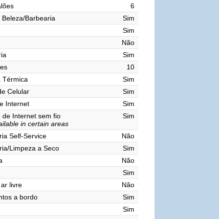
lões
6
 Beleza/Barbearia
Sim
Sim
Não
ia
Sim
res
10
a Térmica
Sim
de Celular
Sim
e Internet
Sim
de Internet sem fio
Sim
ilable in certain areas
ia Self-Service
Não
ria/Limpeza a Seco
Sim
a
Não
Sim
ar livre
Não
tos a bordo
Sim
Sim