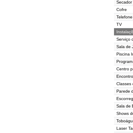
Secador 
Cofre
Telefone
TV
Instalaç
Serviço 
Sala de J
Piscina I
Program
Centro p
Encontr
Classes 
Parede d
Escorre
Sala de
Shows d
Toboágu
Laser Ta