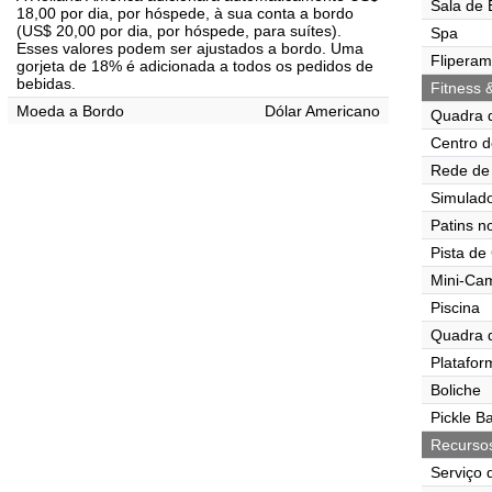
Sala de 
18,00 por dia, por hóspede, à sua conta a bordo
(US$ 20,00 por dia, por hóspede, para suítes).
Spa
Esses valores podem ser ajustados a bordo. Uma
Flipera
gorjeta de 18% é adicionada a todos os pedidos de
bebidas.
Fitness 
Moeda a Bordo
Dólar Americano
Quadra 
Centro d
Rede de 
Simulado
Patins n
Pista de
Mini-Ca
Piscina
Quadra 
Platafor
Boliche
Pickle Ba
Recurso
Serviço 