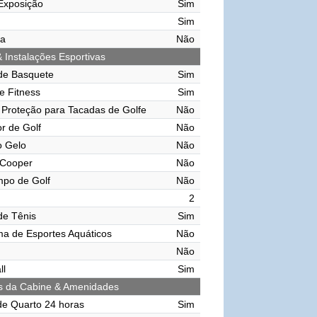
Exposição
Sim
Sim
ma
Não
& Instalações Esportivas
de Basquete
Sim
e Fitness
Sim
Proteção para Tacadas de Golfe
Não
r de Golf
Não
o Gelo
Não
 Cooper
Não
mpo de Golf
Não
2
de Tênis
Sim
ma de Esportes Aquáticos
Não
Não
ll
Sim
s da Cabine & Amenidades
de Quarto 24 horas
Sim