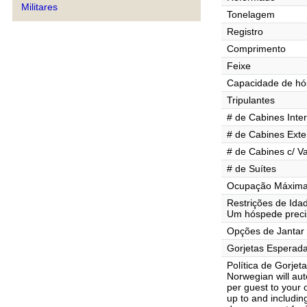
Militares
Tonelagem
Registro
Comprimento
Feixe
Capacidade de h
Tripulantes
# de Cabines Inte
# de Cabines Exte
# de Cabines c/ V
# de Suítes
Ocupação Máxima 
Restrições de Ida
Um hóspede precis
Opções de Jantar
Gorjetas Esperad
Política de Gorjet
Norwegian will aut
per guest to your
up to and includin