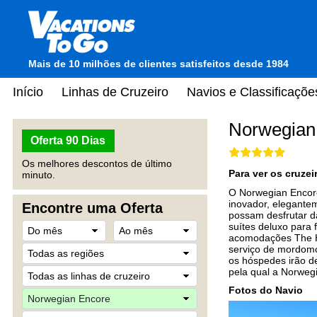
Mais de 10 milhões de clientes satisfeitos desde 1984
Início
Linhas de Cruzeiro
Navios e Classificaçõe
Norwegian
Oferta 90 Dias
Os melhores descontos de último
Para ver os cruze
minuto.
O Norwegian Encore
inovador, elegante
Encontre uma Oferta
possam desfrutar d
suítes deluxo para
acomodações The Ha
serviço de mordomo
os hóspedes irão de
pela qual a Norweg
Fotos do Navio