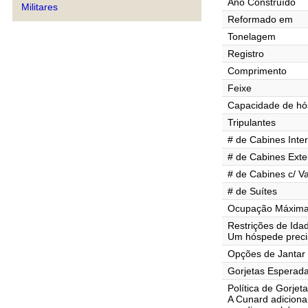
Ano Construído
Militares
Reformado em
Tonelagem
Registro
Comprimento
Feixe
Capacidade de h
Tripulantes
# de Cabines Inte
# de Cabines Exte
# de Cabines c/ V
# de Suítes
Ocupação Máxima 
Restrições de Ida
Um hóspede preci
Opções de Jantar
Gorjetas Esperad
Política de Gorjet
A Cunard adicion