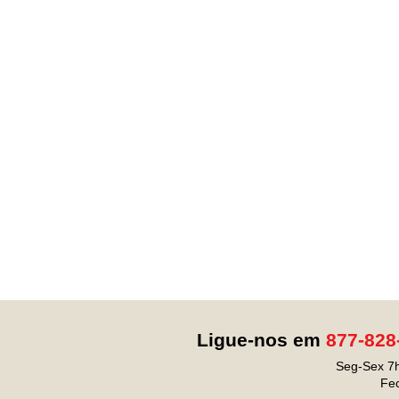
Ligue-nos em
877-828
Seg-Sex 7h
Fe