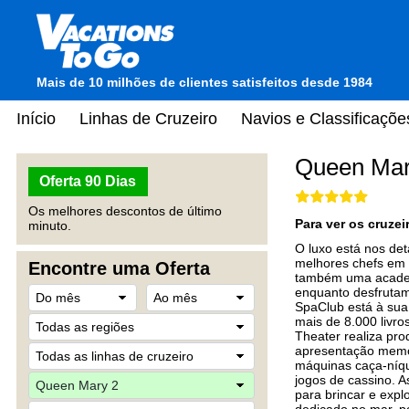
Mais de 10 milhões de clientes satisfeitos desde 1984
Início
Linhas de Cruzeiro
Navios e Classificaçõe
Queen Mar
Oferta 90 Dias
Os melhores descontos de último
Para ver os cruze
minuto.
O luxo está nos de
melhores chefs em a
Encontre uma Oferta
também uma academi
enquanto desfrutam
SpaClub está à sua
mais de 8.000 livro
Theater realiza pro
apresentação memor
máquinas caça-níqu
jogos de cassino. A
para brincar e expl
dedicado no mar, p