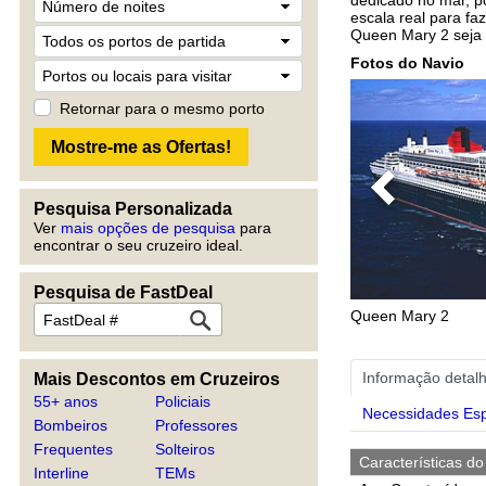
escala real para fa
Queen Mary 2 seja
Fotos do Navio
Retornar para o mesmo porto
Previous
Pesquisa Personalizada
Ver
mais opções de pesquisa
para
encontrar o seu cruzeiro ideal.
Pesquisa de FastDeal
Queen Mary 2
Informação detal
Mais Descontos em Cruzeiros
55+ anos
Policiais
Necessidades Esp
Bombeiros
Professores
Frequentes
Solteiros
Características do
Interline
TEMs