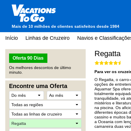
Mais de 10 milhões de clientes satisfeitos desde 1984
Início
Linhas de Cruzeiro
Navios e Classificaçõe
Regatta
Oferta 90 Dias
Os melhores descontos de último
Para ver os cruze
minuto.
O Regatta, o carro-
opções de entreteni
Encontre uma Oferta
Aquamar Spa oferece
totalmente equipad
tranquilidade, vá at
mistérios e literat
na piscina. Os afic
diferentes épocas 
cassino e muitos b
a Oceania com lençó
camareira duas veze