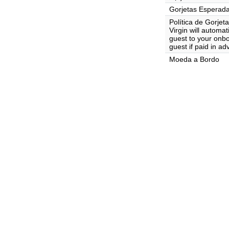
Gorjetas Esperad
Política de Gorjet
Virgin will automa
guest to your onb
guest if paid in ad
Moeda a Bordo