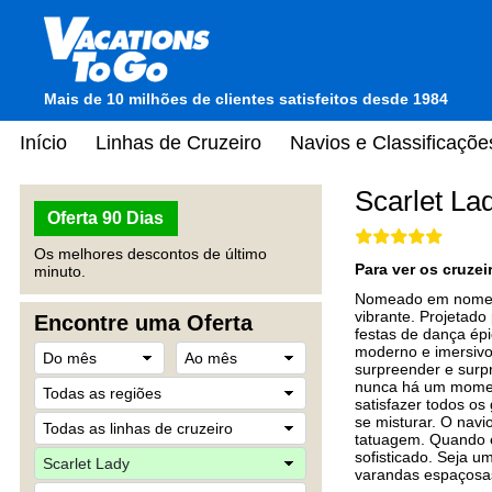
Mais de 10 milhões de clientes satisfeitos desde 1984
Início
Linhas de Cruzeiro
Navios e Classificaçõe
Scarlet La
Oferta 90 Dias
Os melhores descontos de último
Para ver os cruze
minuto.
Nomeado em nome de
vibrante. Projetado
Encontre uma Oferta
festas de dança épi
moderno e imersivo 
surpreender e surp
nunca há um moment
satisfazer todos o
se misturar. O navi
tatuagem. Quando é 
sofisticado. Seja 
varandas espaçosas