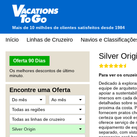
Mais de 10 milhões de clientes satisfeitos desde 1984
Início
Linhas de Cruzeiro
Navios e Classificaçõe
Silver Orig
Oferta 90 Dias
Os melhores descontos de último
Para ver os cruze
minuto.
Dedicado à explora
equipe de arquiteto
Encontre uma Oferta
apoiar a sustentab
imersos em cada de
detalhadas sobre s
proxima da costa. P
fornecem pratos che
certeza que você e
oferece serviço de 
equipamento de exp
separado, com vist
passageiro será be