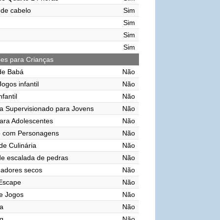
de cabelo
Sim
Sim
Sim
Sim
ões para Crianças
de Babá
Não
ogos infantil
Não
nfantil
Não
a Supervisionado para Jovens
Não
ara Adolescentes
Não
o com Personagens
Não
de Culinária
Não
e escalada de pedras
Não
gadores secos
Não
 Escape
Não
e Jogos
Não
a
Não
g
Não