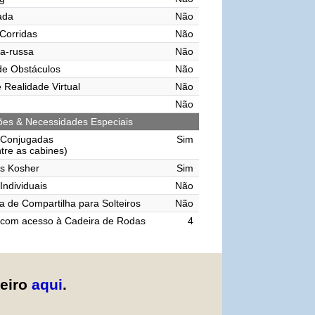
vada
Não
 Corridas
Não
a-russa
Não
de Obstáculos
Não
 Realidade Virtual
Não
Não
ções & Necessidades Especiais
 Conjugadas
Sim
ntre as cabines)
s Kosher
Sim
Individuais
Não
 de Compartilha para Solteiros
Não
 com acesso à Cadeira de Rodas
4
zeiro
aqui
.