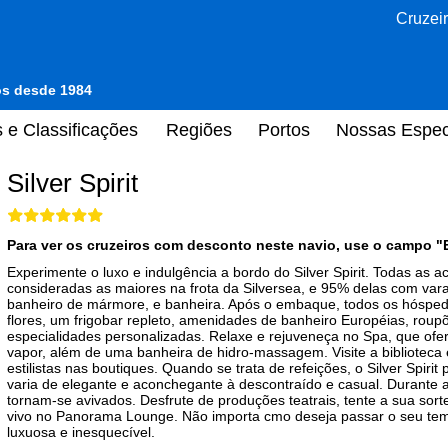
Cruzeir
tos desde 1984
 e Classificações
Regiões
Portos
Nossas Espec
Silver Spirit
Para ver os cruzeiros com desconto neste navio, use o campo "
Experimente o luxo e indulgência a bordo do Silver Spirit. Todas as 
consideradas as maiores na frota da Silversea, e 95% delas com vara
banheiro de mármore, e banheira. Após o embaque, todos os hósped
flores, um frigobar repleto, amenidades de banheiro Européias, roupõ
especialidades personalizadas. Relaxe e rejuveneça no Spa, que ofe
vapor, além de uma banheira de hidro-massagem. Visite a biblioteca 
estilistas nas boutiques. Quando se trata de refeições, o Silver Spiri
varia de elegante e aconchegante à descontraído e casual. Durante a
tornam-se avivados. Desfrute de produções teatrais, tente a sua sor
vivo no Panorama Lounge. Não importa cmo deseja passar o seu tempo
luxuosa e inesquecível.