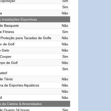
Exposição
Sim
Sim
ma
Não
& Instalações Esportivas
de Basquete
Não
e Fitness
Sim
Proteção para Tacadas de Golfe
Não
r de Golf
Não
o Gelo
Não
 Cooper
Sim
mpo de Golf
Não
Sim
ated
de Tênis
Não
ma de Esportes Aquáticos
Não
Não
ll
Não
s da Cabine & Amenidades
de Quarto 24 horas
Sim