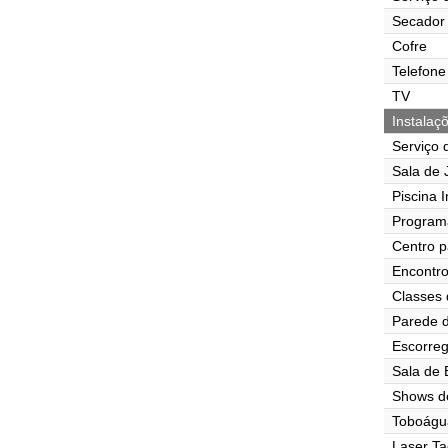
Secador 
Cofre
Telefone
TV
Instalaç
Serviço 
Sala de J
Piscina I
Program
Centro p
Encontr
Classes 
Parede d
Escorre
Sala de
Shows d
Toboágu
Laser Ta