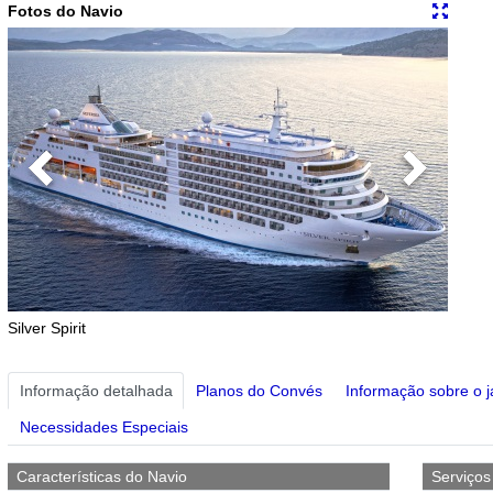
Fotos do Navio
Previous
Next
Silver Spirit
Informação detalhada
Planos do Convés
Informação sobre o j
Necessidades Especiais
Características do Navio
Serviço