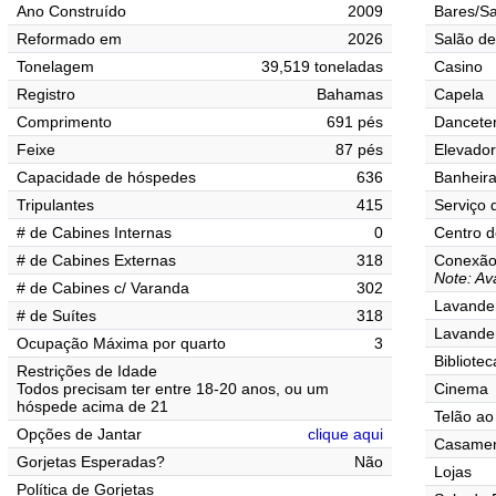
Ano Construído
2009
Bares/Sa
Reformado em
2026
Salão de
Tonelagem
39,519 toneladas
Casino
Registro
Bahamas
Capela
Comprimento
691 pés
Danceter
Feixe
87 pés
Elevado
Capacidade de hóspedes
636
Banheir
Tripulantes
415
Serviço 
# de Cabines Internas
0
Centro d
# de Cabines Externas
318
Conexão 
Note: Av
# de Cabines c/ Varanda
302
Lavander
# de Suítes
318
Lavande
Ocupação Máxima por quarto
3
Bibliotec
Restrições de Idade
Todos precisam ter entre 18-20 anos, ou um
Cinema
hóspede acima de 21
Telão ao 
Opções de Jantar
clique aqui
Casamen
Gorjetas Esperadas?
Não
Lojas
Política de Gorjetas