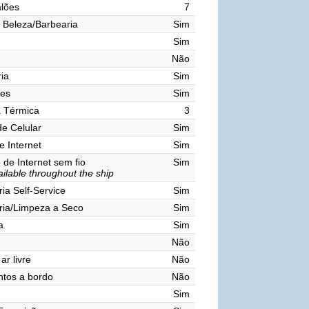
lões
7
 Beleza/Barbearia
Sim
Sim
Não
ia
Sim
res
Sim
a Térmica
3
de Celular
Sim
e Internet
Sim
de Internet sem fio
Sim
ailable throughout the ship
ia Self-Service
Sim
ria/Limpeza a Seco
Sim
a
Sim
Não
ar livre
Não
tos a bordo
Não
Sim