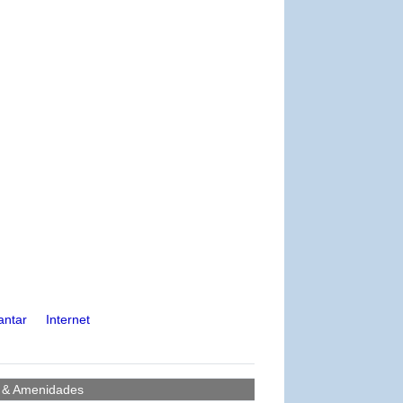
antar
Internet
s & Amenidades