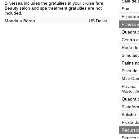
Sala de 
Silversea includes the gratuities in your cruise fare.
Beauty salon and spa treatment gratuities are not
Spa
included.
Flipera
Moeda a Bordo
US Dollar
Fitness 
Quadra 
Centro d
Rede de 
Simulado
Patins n
Pista de
Mini-Ca
Piscina
Note: He
Quadra 
Platafor
Boliche
Pickle Ba
Recurso
Serviço 