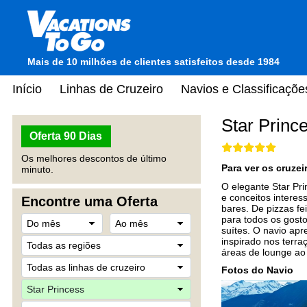
Mais de 10 milhões de clientes satisfeitos desde 1984
Início
Linhas de Cruzeiro
Navios e Classificaçõe
Star Princ
Oferta 90 Dias
Os melhores descontos de último
Para ver os cruze
minuto.
O elegante Star Pri
e conceitos interes
Encontre uma Oferta
bares. De pizzas fe
para todos os gost
suítes. O navio ap
inspirado nos terra
áreas de lounge ao 
Fotos do Navio