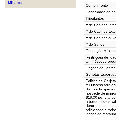
Militares
Comprimento
Capacidade de h
Tripulantes
# de Cabines Inte
# de Cabines Exte
# de Cabines c/ V
# de Suítes
Ocupação Máxima 
Restrições de Ida
Um hóspede precis
Opções de Jantar
Gorjetas Esperad
Política de Gorjet
A Princess adicio
dia, por hóspede d
hóspede de mini-su
$18,00 por dia, p
a bordo. Esses va
durante o cruzeir
adicionada a todo
vinhos do restaur