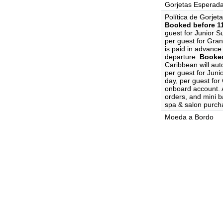
Gorjetas Esperad
Política de Gorjet
Booked before 11
guest for Junior S
per guest for Gran
is paid in advance 
departure.
Booked
Caribbean will aut
per guest for Juni
day, per guest for
onboard account. A
orders, and mini ba
spa & salon purch
Moeda a Bordo