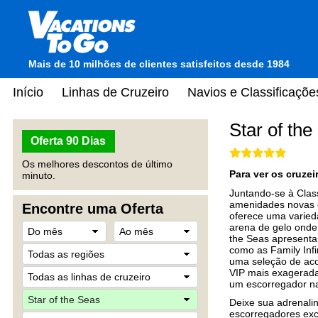
Mais de 10 milhões de clientes satisfeitos desde 1984
Início
Linhas de Cruzeiro
Navios e Classificaçõe
Star of th
Oferta 90 Dias
Os melhores descontos de último
Para ver os cruze
minuto.
Juntando-se à Clas
amenidades novas e
Encontre uma Oferta
oferece uma varied
arena de gelo onde p
the Seas apresenta 
como as Family Inf
uma seleção de acom
VIP mais exagerada
um escorregador na 
Deixe sua adrenalin
escorregadores excl