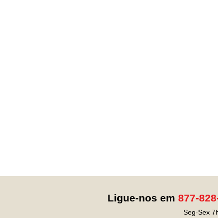
Ligue-nos em
877-828
Seg-Sex 7h