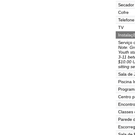
Secador 
Cofre
Telefone
TV
Instalaç
Serviço 
Note: Gr
Youth st
3-11 bet
$10.00 U
sitting s
Sala de J
Piscina I
Program
Centro p
Encontr
Classes 
Parede d
Escorre
Sala de