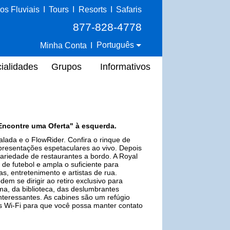
os Fluviais
I
Tours
I
Resorts
I
Safaris
877-828-4778
Português
Minha Conta
I
ialidades
Grupos
Informativos
Encontre uma Oferta" à esquerda.
lada e o FlowRider. Confira o rinque de
apresentações espetaculares ao vivo. Depois
variedade de restaurantes a bordo. A Royal
e futebol e ampla o suficiente para
as, entretenimento e artistas de rua.
m se dirigir ao retiro exclusivo para
ama, da biblioteca, das deslumbrantes
interessantes. As cabines são um refúgio
 Wi-Fi para que você possa manter contato