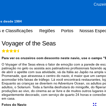
Cruzeir
tos desde 1984
 e Classificações
Regiões
Portos
Nossas Espec
Voyager of the Seas
Para ver os cruzeiros com desconto neste navio, use o campo "
O Voyager of the Seas eleva o fator de emoção com a parede de esca
patinação no gelo ou assista aos patinadores profissionais fazendo 
de abrir o apetite com sua atividade, vá da Itália ao Japão na ampla 
Promenade, que atravessa o centro do navio, é maior que um campo d
acomodar três faixas de tráfego. Lá você encontrará restaurantes, loj
Enquanto as crianças se divertem no Adventure Ocean, os adultos pode
adultos, o Solarium. Toda a família desfrutará do minigolfe, do fliper
produções ao vivo, do cinema ao ar livre e de muitos outros lugares 
elegantemente decorado, com serviço de quarto 24 horas e conexões
em casa.
Fotos do Navio