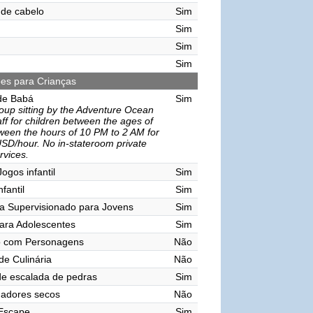
de cabelo
Sim
Sim
Sim
Sim
ões para Crianças
de Babá
Sim
oup sitting by the Adventure Ocean
aff for children between the ages of
ween the hours of 10 PM to 2 AM for
SD/hour. No in-stateroom private
ervices.
ogos infantil
Sim
nfantil
Sim
a Supervisionado para Jovens
Sim
ara Adolescentes
Sim
o com Personagens
Não
de Culinária
Não
e escalada de pedras
Sim
gadores secos
Não
 Escape
Sim