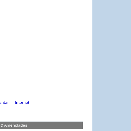
antar
Internet
s & Amenidades