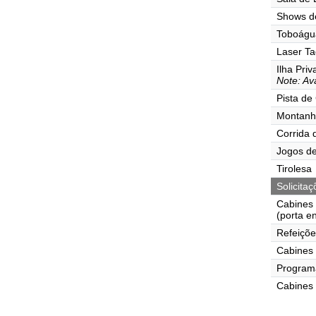
Shows d
Toboágu
Laser Ta
Ilha Pri
Note: Ava
Pista de
Montanh
Corrida 
Jogos de
Tirolesa
Solicita
Cabines
(porta e
Refeiçõe
Cabines 
Programa
Cabines