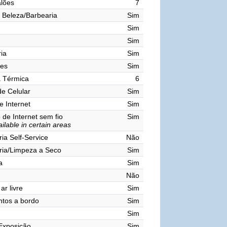
lões
7
 Beleza/Barbearia
Sim
Sim
Sim
ia
Sim
res
Sim
a Térmica
6
de Celular
Sim
e Internet
Sim
de Internet sem fio
Sim
ilable in certain areas
ia Self-Service
Não
ria/Limpeza a Seco
Sim
a
Sim
Não
ar livre
Sim
tos a bordo
Sim
Sim
Exposição
Sim