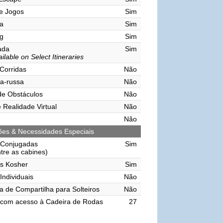
e Jogos
Sim
a
Sim
g
Sim
vada
Sim
ilable on Select Itineraries
 Corridas
Não
a-russa
Não
de Obstáculos
Não
 Realidade Virtual
Não
Não
ções & Necessidades Especiais
 Conjugadas
Sim
ntre as cabines)
s Kosher
Sim
Individuais
Não
 de Compartilha para Solteiros
Não
 com acesso à Cadeira de Rodas
27