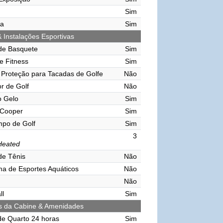
Sim
ma
Sim
& Instalações Esportivas
de Basquete
Sim
e Fitness
Sim
Proteção para Tacadas de Golfe
Não
r de Golf
Não
o Gelo
Sim
 Cooper
Sim
mpo de Golf
Sim
3
Heated
de Tênis
Não
ma de Esportes Aquáticos
Não
Não
ll
Sim
s da Cabine & Amenidades
de Quarto 24 horas
Sim