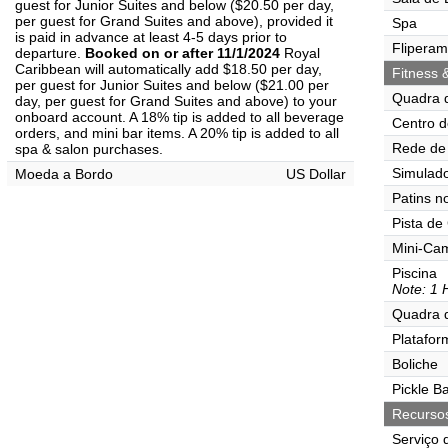
guest for Junior Suites and below ($20.50 per day,
per guest for Grand Suites and above), provided it
Spa
is paid in advance at least 4-5 days prior to
Flipera
departure.
Booked on or after 11/1/2024
Royal
Caribbean will automatically add $18.50 per day,
Fitness 
per guest for Junior Suites and below ($21.00 per
Quadra 
day, per guest for Grand Suites and above) to your
onboard account. A 18% tip is added to all beverage
Centro d
orders, and mini bar items. A 20% tip is added to all
Rede de 
spa & salon purchases.
Simulado
Moeda a Bordo
US Dollar
Patins n
Pista de
Mini-Ca
Piscina
Note: 1 
Quadra 
Platafor
Boliche
Pickle Ba
Recurso
Serviço 