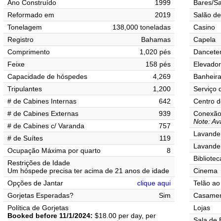
Ano Construído
1999
Bares/Sa
Reformado em
2019
Salão de
Tonelagem
138,000 toneladas
Casino
Registro
Bahamas
Capela
Comprimento
1,020 pés
Danceter
Feixe
158 pés
Elevado
Capacidade de hóspedes
4,269
Banheir
Tripulantes
1,200
Serviço 
# de Cabines Internas
642
Centro d
# de Cabines Externas
939
Conexão 
Note: Ava
# de Cabines c/ Varanda
757
Lavander
# de Suítes
119
Lavande
Ocupação Máxima por quarto
8
Bibliotec
Restrições de Idade
Um hóspede precisa ter acima de 21 anos de idade
Cinema
Opções de Jantar
clique aqui
Telão ao 
Gorjetas Esperadas?
Sim
Casamen
Política de Gorjetas
Lojas
Booked before 11/1/2024:
$18.00 per day, per
Sala de 