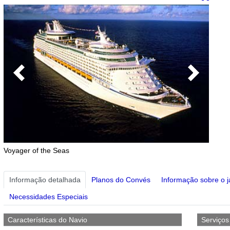
Previous
Next
Voyager of the Seas
Informação detalhada
Planos do Convés
Informação sobre o j
Necessidades Especiais
Características do Navio
Serviço