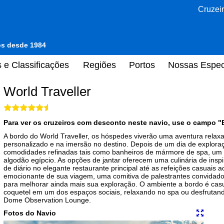
Cruzeir
tos desde 1984
 e Classificações
Regiões
Portos
Nossas Espec
World Traveller
Para ver os cruzeiros com desconto neste navio, use o campo "
A bordo do World Traveller, os hóspedes viverão uma aventura relax
personalizado e na imersão no destino. Depois de um dia de exploraç
comodidades refinadas tais como banheiros de mármore de spa, um 
algodão egípcio. As opções de jantar oferecem uma culinária de insp
de diário no elegante restaurante principal até as refeições casuais a
emocionante de sua viagem, uma comitiva de palestrantes convidad
para melhorar ainda mais sua exploração. O ambiente a bordo é casu
coquetel em um dos espaços sociais, relaxando no spa ou desfrutand
Dome Observation Lounge.
Fotos do Navio