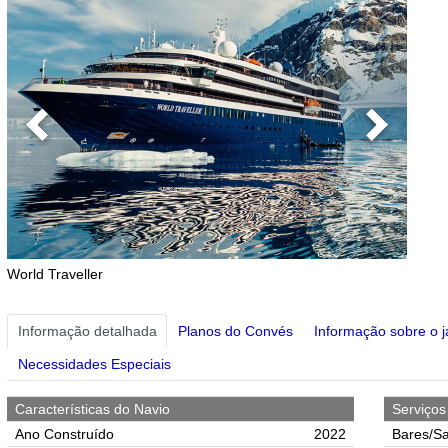
Previous
Next
World Traveller
Informação detalhada
Planos do Convés
Informação sobre o j
Necessidades Especiais
Características do Navio
Serviço
Ano Construído
2022
Bares/Sa