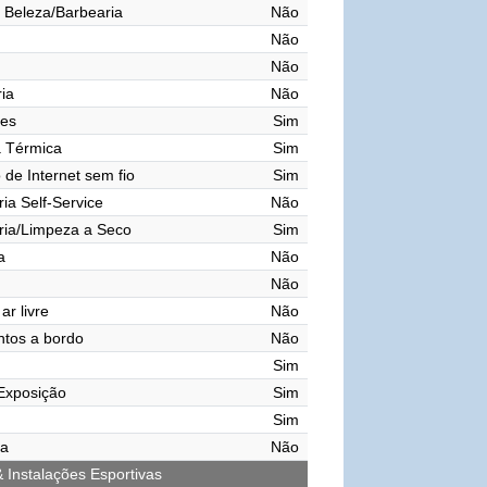
 Beleza/Barbearia
Não
Não
Não
ia
Não
res
Sim
a Térmica
Sim
de Internet sem fio
Sim
ia Self-Service
Não
ria/Limpeza a Seco
Sim
a
Não
Não
ar livre
Não
tos a bordo
Não
Sim
Exposição
Sim
Sim
ma
Não
& Instalações Esportivas