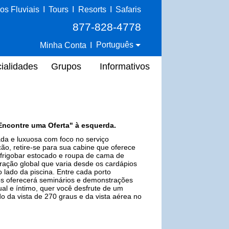
os Fluviais
I
Tours
I
Resorts
I
Safaris
877-828-4778
Português
Minha Conta
I
ialidades
Grupos
Informativos
Encontre uma Oferta" à esquerda.
ada e luxuosa com foco no serviço
ão, retire-se para sua cabine que oferece
frigobar estocado e roupa de cama de
iração global que varia desde os cardápios
o lado da piscina. Entre cada porto
os oferecerá seminários e demonstrações
al e íntimo, quer você desfrute de um
o da vista de 270 graus e da vista aérea no