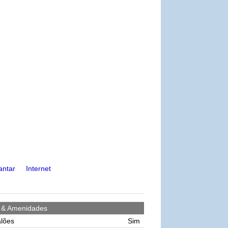
antar
Internet
s & Amenidades
lões
Sim