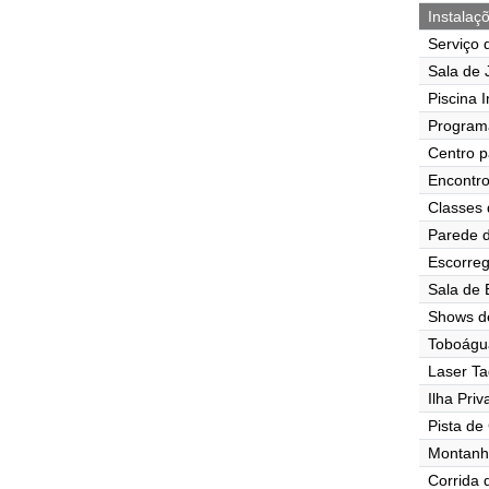
Instalaç
Serviço 
Sala de J
Piscina I
Program
Centro p
Encontr
Classes 
Parede d
Escorre
Sala de
Shows d
Toboágu
Laser Ta
Ilha Pri
Pista de
Montanh
Corrida 