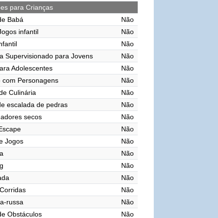
ões para Crianças
de Babá
Não
ogos infantil
Não
nfantil
Não
a Supervisionado para Jovens
Não
ara Adolescentes
Não
o com Personagens
Não
de Culinária
Não
e escalada de pedras
Não
gadores secos
Não
 Escape
Não
e Jogos
Não
a
Não
g
Não
vada
Não
 Corridas
Não
a-russa
Não
de Obstáculos
Não