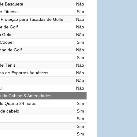
de Basquete
Não
e Fitness
Sim
Proteção para Tacadas de Golfe
Não
r de Golf
Não
o Gelo
Não
 Cooper
Sim
mpo de Golf
Não
Sim
de Tênis
Não
ma de Esportes Aquáticos
Não
Não
ll
Não
s da Cabine & Amenidades
de Quarto 24 horas
Sim
de cabelo
Sim
Sim
Sim
Sim