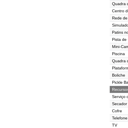
Quadra 
Centro d
Rede de 
Simulado
Patins n
Pista de
Mini-Ca
Piscina
Quadra 
Platafor
Boliche
Pickle Ba
Recurso
Serviço 
Secador 
Cofre
Telefone
TV