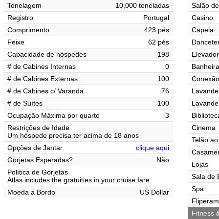
Tonelagem
10,000 toneladas
Salão de
Registro
Portugal
Casino
Comprimento
423 pés
Capela
Feixe
62 pés
Danceter
Capacidade de hóspedes
198
Elevado
# de Cabines Internas
0
Banheir
# de Cabines Externas
100
Conexão 
# de Cabines c/ Varanda
76
Lavander
# de Suítes
100
Lavande
Ocupação Máxima por quarto
3
Bibliotec
Restrições de Idade
Cinema
Um hóspede precisa ter acima de 18 anos
Telão ao 
Opções de Jantar
clique aqui
Casamen
Gorjetas Esperadas?
Não
Lojas
Política de Gorjetas
Sala de 
Atlas includes the gratuities in your cruise fare.
Spa
Moeda a Bordo
US Dollar
Flipera
Fitness 