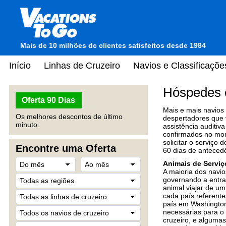
Mais de 10 milhões de clientes satisfeitos desde 1984
Início
Linhas de Cruzeiro
Navios e Classificaçõe
Hóspedes 
Oferta 90 Dias
Mais e mais navios
Os melhores descontos de último
despertadores que 
minuto.
assistência auditiv
confirmados no mom
solicitar o serviço
Encontre uma Oferta
60 dias de anteced
Animais de Serviç
A maioria dos navio
governando a entra
animal viajar de um
cada país referent
país em Washington
necessárias para o 
cruzeiro, e algumas